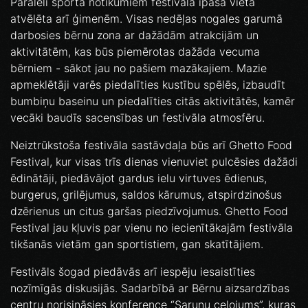
Paralēli sporta notikumiem festivālā īpaša vieta
atvēlēta arī ģimenēm. Visas nedēļas nogales garumā
darbosies bērnu zona ar dažādām atrakcijām un
aktivitātēm, kas būs piemērotas dažāda vecuma
bērniem - sākot jau no pašiem mazākajiem. Mazie
apmeklētāji varēs piedalīties kustību spēlēs, izbaudīt
bumbiņu baseinu un piedalīties citās aktivitātēs, kamēr
vecāki baudīs sacensības un festivāla atmosfēru.
Neiztrūkstoša festivāla sastāvdaļa būs arī Ghetto Food
Festival, kur visas trīs dienas vienuviet pulcēsies dažādi
ēdinātāji, piedāvājot gardus ielu virtuves ēdienus,
burgerus, grilējumus, saldos kārumus, atspirdzinošus
dzērienus un citus garšas piedzīvojumus. Ghetto Food
Festival jau kļuvis par vienu no iecienītākajām festivāla
tikšanās vietām gan sportistiem, gan skatītājiem.
Festivāls šogad piedāvās arī iespēju iesaistīties
nozīmīgās diskusijās. Sadarbībā ar Bērnu aizsardzības
centru norisināsies konference “Sarunu ceļojums”, kuras