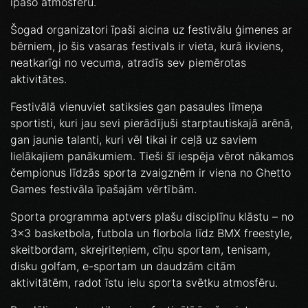
īpašo atmosfēru.
Šogad organizatori īpaši aicina uz festivālu ģimenes ar
bērniem, jo šis vasaras festivals ir vieta, kurā ikviens,
neatkarīgi no vecuma, atradīs sev piemērotas
aktivitātes.
Festivālā vienuviet satiksies gan pasaules līmeņa
sportisti, kuri jau sevi pierādījuši starptautiskajā arēnā,
gan jaunie talanti, kuri vēl tikai ir ceļā uz saviem
lielākajiem panākumiem. Tieši šī iespēja vērot nākamos
čempionus līdzās sporta zvaigznēm ir viena no Ghetto
Games festivāla īpašajām vērtībām.
Sporta programma aptvers plašu disciplīnu klāstu – no
3x3 basketbola, futbola un florbola līdz BMX freestyle,
skeitbordam, skrejriteņiem, cīņu sportam, tenisam,
disku golfam, e-sportam un daudzām citām
aktivitātēm, radot īstu ielu sporta svētku atmosfēru.