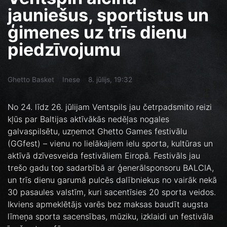
jauniešus, sportistus un
ģimenes uz trīs dienu
piedzīvojumu
Ghetto Basket
Inese
8. jūlijs, 19:32
No 24. līdz 26. jūlijam Ventspils jau četrpadsmito reizi
kļūs par Baltijas aktīvākās nedēļas nogales
galvaspilsētu, uzņemot Ghetto Games festivālu
(GGfest) – vienu no lielākajiem ielu sporta, kultūras un
aktīvā dzīvesveida festivāliem Eiropā. Festivāls jau
trešo gadu top sadarbībā ar ģenerālsponsoru BALCIA,
un trīs dienu garumā pulcēs dalībniekus no vairāk nekā
30 pasaules valstīm, kuri sacentīsies 20 sporta veidos.
Ikviens apmeklētājs varēs bez maksas baudīt augsta
līmeņa sporta sacensības, mūziku, izklaidi un festivāla