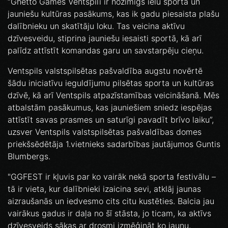
“Ghetto Games Ventspilī ir nozīmīgs ielu sporta un
jauniešu kultūras pasākums, kas ik gadu piesaista plašu
dalībnieku un skatītāju loku. Tas veicina aktīvu
dzīvesveidu, stiprina jauniešu iesaisti sportā, kā arī
palīdz attīstīt komandas garu un savstarpēju cieņu.
Ventspils valstspilsētas pašvaldība augstu novērtē
šādu iniciatīvu ieguldījumu pilsētas sporta un kultūras
dzīvē, kā arī Ventspils atpazīstamības veicināšanā. Mēs
atbalstām pasākumus, kas jauniešiem sniedz iespējas
attīstīt savas prasmes un saturīgi pavadīt brīvo laiku”,
uzsver Ventspils valstspilsētas pašvaldības domes
priekšsēdētāja 1.vietnieks sadarbības jautājumos Guntis
Blumbergs.
"GGFEST ir kļuvis par ko vairāk nekā sporta festivālu –
tā ir vieta, kur dalībnieki izaicina sevi, atklāj jaunas
aizraušanās un iedvesmo cits citu kustēties. Balcia jau
vairākus gadus ir daļa no šī stāsta, jo ticam, ka aktīvs
dzīvesveids sākas ar drosmi izmēģināt ko jaunu,