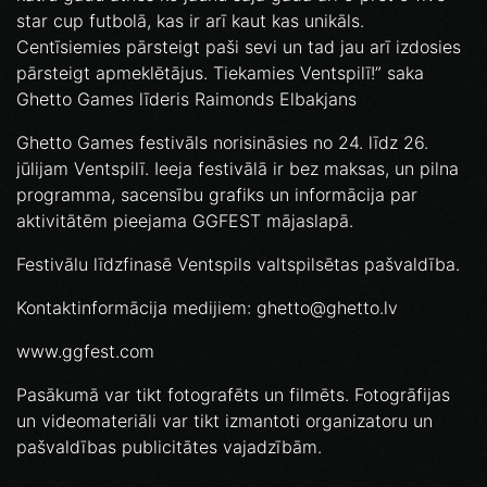
star cup futbolā, kas ir arī kaut kas unikāls.
Centīsiemies pārsteigt paši sevi un tad jau arī izdosies
pārsteigt apmeklētājus. Tiekamies Ventspilī!” saka
Ghetto Games līderis Raimonds Elbakjans
Ghetto Games festivāls norisināsies no 24. līdz 26.
jūlijam Ventspilī. Ieeja festivālā ir bez maksas, un pilna
programma, sacensību grafiks un informācija par
aktivitātēm pieejama GGFEST mājaslapā.
Festivālu līdzfinasē Ventspils valtspilsētas pašvaldība.
Kontaktinformācija medijiem: ghetto@ghetto.lv
www.ggfest.com
Pasākumā var tikt fotografēts un filmēts. Fotogrāfijas
un videomateriāli var tikt izmantoti organizatoru un
pašvaldības publicitātes vajadzībām.