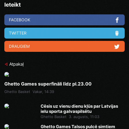
Ieteikt
FACEBOOK
TWITTER
DRAUGIEM
Atpakaļ
Ghetto Games superfināli līdz pl.23.00
Ghetto Basket
Vakar, 14:39
Cēsis uz vienu dienu kļūs par Latvijas
ielu sporta galvaspilsētu
Ghetto Basket
3. augusts, 11:03
Ghetto Games Talsos pulcē simtiem