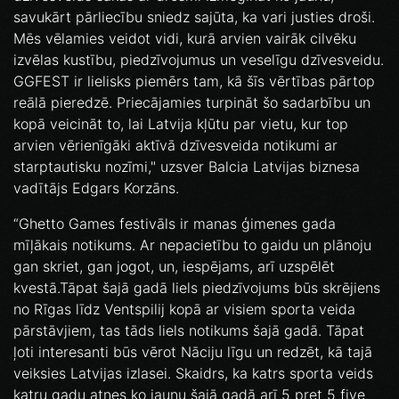
savukārt pārliecību sniedz sajūta, ka vari justies droši.
Mēs vēlamies veidot vidi, kurā arvien vairāk cilvēku
izvēlas kustību, piedzīvojumus un veselīgu dzīvesveidu.
GGFEST ir lielisks piemērs tam, kā šīs vērtības pārtop
reālā pieredzē. Priecājamies turpināt šo sadarbību un
kopā veicināt to, lai Latvija kļūtu par vietu, kur top
arvien vērienīgāki aktīvā dzīvesveida notikumi ar
starptautisku nozīmi," uzsver Balcia Latvijas biznesa
vadītājs Edgars Korzāns.
“Ghetto Games festivāls ir manas ģimenes gada
mīļākais notikums. Ar nepacietību to gaidu un plānoju
gan skriet, gan jogot, un, iespējams, arī uzspēlēt
kvestā.Tāpat šajā gadā liels piedzīvojums būs skrējiens
no Rīgas līdz Ventspilij kopā ar visiem sporta veida
pārstāvjiem, tas tāds liels notikums šajā gadā. Tāpat
ļoti interesanti būs vērot Nāciju līgu un redzēt, kā tajā
veiksies Latvijas izlasei. Skaidrs, ka katrs sporta veids
katru gadu atnes ko jaunu šajā gadā arī 5 pret 5 five