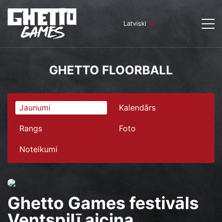
Latviski
GHETTO FLOORBALL
Jaunumi
Kalendārs
Rangs
Foto
Noteikumi
Ghetto Games festivāls
Ventspilī aicina