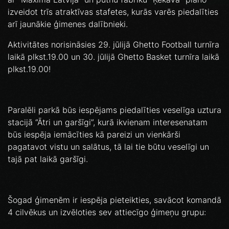
izveidot trīs atraktīvas stafetes, kurās varēs piedalīties
arī jaunākie ģimenes dalībnieki.
Aktivitātes norisināsies 29. jūlijā Ghetto Football turnīra
laikā plkst.19.00 un 30. jūlijā Ghetto Basket turnīra laikā
plkst.19.00!
Paralēli parkā būs iespējams piedalīties veselīga uztura
stacijā “Ātri un garšīgi”, kurā ikvienam interesenatam
būs iespēja iemācīties kā pareizi un vienkārši
pagatavot vistu un salātus, tā lai tie būtu veselīgi un
tajā pat laikā garšīgi.
Šogad ģimenēm ir iespēja pieteikties, savācot komandā
4 cilvēkus un izvēloties sev attiecīgo ģimeņu grupu: