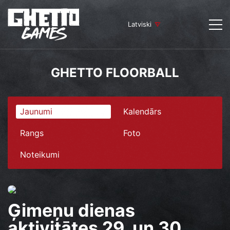
Latviski
GHETTO FLOORBALL
Jaunumi
Kalendārs
Rangs
Foto
Noteikumi
Ģimeņu dienas
aktivitātes 29. un 30.