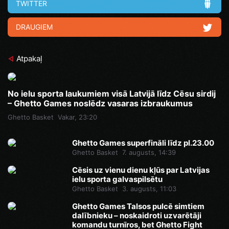
TWITTER
DRAUGIEM
Atpakaļ
No ielu sporta laukumiem visā Latvijā līdz Cēsu sirdij
– Ghetto Games noslēdz vasaras izbraukumus
Ghetto Basket
Vakar, 23:20
Ghetto Games superfināli līdz pl.23.00
Ghetto Basket
7. augusts, 14:39
Cēsis uz vienu dienu kļūs par Latvijas
ielu sporta galvaspilsētu
Ghetto Basket
3. augusts, 11:03
Ghetto Games Talsos pulcē simtiem
dalībnieku – noskaidroti uzvarētāji
komandu turnīros, bet Ghetto Fight