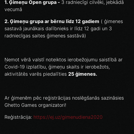
1. Ģimeņu Open grupa -
3 radniecīgi cilvēki, jebkādā
vecumā
2. Ģimeņu grupa ar bērnu līdz 12 gadiem
( ģimenes
sastavā jaunākais dalībnieks ir līdz 12 gadi un 3
radniecīgas saites ģimenes sastāvā)
Ņemot vērā valstī noteiktos ierobežojumu saistībā ar
Covid-19 izplatību, ģimeņu skaits ir ierobežots,
aktivitātēs varēs piedalīties
25 ģimenes.
Ar ģimenēm pēc reģistrācijas noslēgšanās sazināsies
Ghetto Games organizatori!
Reģistrācija:
https://ej.uz/gimenudiena2020