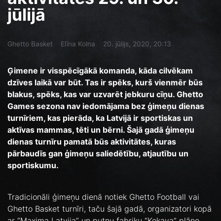
jūlijā
Ghetto Basket
Elīna Kolna
20. jūlijs, 2020, 20:13
Ģimene ir visspēcīgākā komanda, kāda cilvēkam
dzīves laikā var būt. Tas ir spēks, kurš vienmēr būs
blakus, spēks, kas var uzvarēt jebkuru cīņu. Ghetto
Games sezona nav iedomājama bez ģimeņu dienas
turnīriem, kas pierāda, ka Latvijā ir sportiskas un
aktīvas mammas, tēti un bērni. Šajā gadā ģimeņu
dienas turnīru pamatā būs aktivitātes, kuras
pārbaudīs gan ģimeņu saliedētību, atjautību un
sportiskumu.
Tradicionāli ģimeņu dienā notiek Ghetto Football vai
Ghetto Basket turnīri, taču šajā gadā, organizatori kopā
ar “Maxima Latvija” un putnu fabriku “Ķekava” plāno