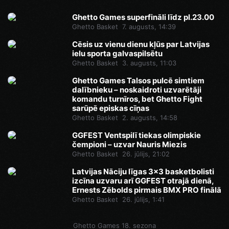
Ghetto Games superfināli līdz pl.23.00
Ghetto Basket
7. augusts, 14:39
Cēsis uz vienu dienu kļūs par Latvijas
ielu sporta galvaspilsētu
Ghetto Basket
3. augusts, 11:03
Ghetto Games Talsos pulcē simtiem
dalībnieku – noskaidroti uzvarētāji
komandu turnīros, bet Ghetto Fight
sarūpē episkas cīņas
Ghetto Basket
2. augusts, 14:58
GGFEST Ventspilī tiekas olimpiskie
čempioni – uzvar Nauris Miezis
Ghetto Basket
26. jūlijs, 21:02
Latvijas Nāciju līgas 3x3 basketbolisti
izcīna uzvaru arī GGFEST otrajā dienā,
Ernests Zēbolds pirmais BMX PRO finālā
Ghetto Basket
26. jūlijs, 1:41
Ghetto Games 18. sezona