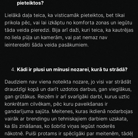
pieteiktos?
Lielākā daļa teica, ka visticamāk pieteiktos, bet tikai
prikola pēc, vai lai izkāptu no komforta zonas un iegūtu
tāda veida pieredzi. Bija arī daži, kuri teica, ka kautrējas
no liela pūļa un kamerām, vai pat nemaz nav
ieinteresēti šāda veida pasākumiem.
Kādi ir plusi un mīnusi nozarei, kurā tu strādā?
Daudziem nav viena noteikta nozare, jo visi var strādāt
draudzīgi kopā un darīt uzdotos darbus, gan vieglākus,
gan grūtākus. Reizēm ir arī svarīgāki darbi, kurus uztic
konkrētam cilvēkam, pēc kuru paveikšanas ir
gandarījuma sajūta. Meitenes, kuras ikdienā nodarbojas
vairāk ar brendingu un tehniskajiem darbiem uzskata,
ka šīs zināšanas, ko šobrīd viņas iegūst noderēs
nākotnē. Puiši protams ir spēcīgāki par meitenēm, tādēļ