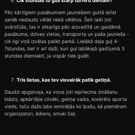
Cik stundas tu guli starp turnīru dienām?
Pēc kārtīgiem pasākumiem jauniešiem gultā ielīst
sanāk nedaudz vēlāk nekā vēlētos. Šeit laiki ļoti
svārstījās, tas ir atkarīgs pēc aizvadītā un gaidāmā
pasākuma, dzīves vietas, transporta un paša jaunieša -
cik ilgi viņš izvēlas palikt parkā. Lielākā daļa guļ 4-
7stundas, bet ir arī daži, kuri guļ labākajā gadījumā 3
stundas diennaktī, ja vispār tiek gulēt.
Trīs lietas, kas tev visvairāk patīk getiņā.
Daudzi apgalvoja, ka viņus ļoti iepriecina zināšanu
klāsts, apkārtējie cilvēki, getiņa vaibs, konkrēts sporta
vieds, taču dažs labs ieminējās ko īpašu, kā piemēram
organozatori, ēdiens, smuki čaļi.