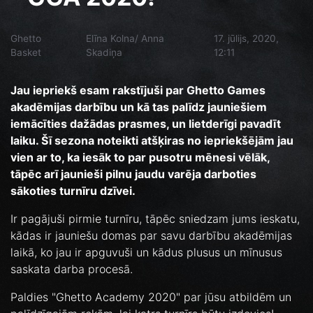
Ghetto
Elīna Kolna/ Anna
17. jūlijs, 2020,
Basket
Skadiņa
12:11
Jau iepriekš esam rakstījuši par Ghetto Games
akadēmijas darbību un kā tas palīdz jauniešiem
iemācīties dažādas prasmes, un lietderīgi pavadīt
laiku. Šī sezona noteikti atšķiras no iepriekšējām jau
vien ar to, ka iesāk to par pusotru mēnesi vēlāk,
tāpēc arī jaunieši pilnu jaudu varēja darboties
sākoties turnīru dzīvei.
Ir pagājuši pirmie turnīru, tāpēc sniedzam jums ieskatu,
kādas ir jauniešu domas par savu darbību akadēmijas
laikā, ko jau ir apguvuši un kādus plusus un mīnusus
saskata darba procesā.
Paldies "Ghetto Academy 2020" par jūsu atbildēm un