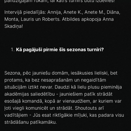
palīdzīgajām rokām, lai katrs turnīrs būtu izdevies!
Intervijā piedalījās: Annija, Anete K., Anete M., Diāna,
Monta, Lauris un Roberts. Atbildes apkopoja Anna
Skadiņa!
Kā pagājuši pirmie šīs sezonas turnīri?
Sezona, pēc jauniešu domām, iesākusies lieliski, bet
protams, ka bez nesaprašanām un negaidītām
situācijām iztikt nevar. Daudzi kā lielu plusu pieminēja
akadēmijas saliedētību - jauniešiem patīk strādāt
esošajā komandā, kopā ar vienaudžiem, ar kuriem var
ļoti viegli komunicēt un strādāt. Shoutouts arī
vadītājiem - Jūs esat riktīgākie mīļuki, kas padara visu
strādāšanu patīkamāku.