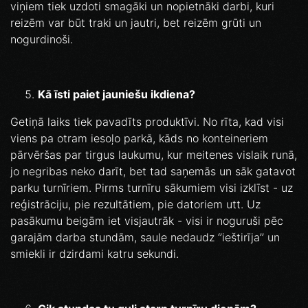
viņiem tiek uzdoti smagāki un nopietnāki darbi, kuri
reizēm var būt traki un jautri, bet reizēm grūti un
nogurdinoši.
Kā īsti paiet jauniešu ikdiena?
Getiņā laiks tiek pavadīts produktīvi. No rīta, kad visi
viens pa otram iesoļo parkā, kāds no konteineriem
pārvēršas par tirgus laukumu, kur meitenes vislaik runā,
jo negribas neko darīt, bet tad saņemās un sāk gatavot
parku turnīriem. Pirms turnīru sākumiem visi izklīst - uz
reģistrāciju, pie rezultātiem, pie datoriem utt. Uz
pasākumu beigām iet visjautrāk - visi ir noguruši pēc
garajām darba stundām, saule nedaudz ‘’ieštirīja’’ un
smiekli ir dzirdami katru sekundi.