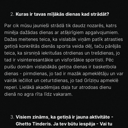
Kuras ir tavas mīļākās dienas kad strādāt?
Par cik mūsu jaunieši strādā tik daudz nozarēs, katrs
minēja dažādas dienas ar atšķirīgiem apgalvojumiem.
Dažas meitenes teica, ka vislabāk viņām patīk atrasties
getiņā konkrētās dienās sporta veida dēļ, taču pārējās
teica, ka sirsniņā iekritušas otrdienas un trešdienas, jo
tad ir visinteresantākie un visforšākie sportisti. Pēc
puišu domām vislabākās getiņa dienas ir basketbola
dienas - pirmdienas, jo tad ir mazāk apmeklētāju un var
vairāk iečillot un ceturtdienas, jo tad Grīziņu apmeklē
reperi. Lielākā akadēmijas daļa tur atrodoas dienu
dienā no agra rīta līdz vakaram.
Visiem zināms, ka getiņā ir jauna aktivitāte -
Ghetto Tinderis. Ja tev būtu iespēja - Vai tu