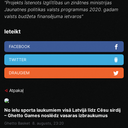
"Projekts īstenots Izglītības un zinātnes ministrijas
Jaunatnes politikas valsts programmas 2020. gadam
valsts budžeta finansējuma ietvaros"
Ieteikt
FACEBOOK
TWITTER
DRAUGIEM
Atpakaļ
No ielu sporta laukumiem visā Latvijā līdz Cēsu sirdij
– Ghetto Games noslēdz vasaras izbraukumus
Ghetto Basket
8. augusts, 23:20