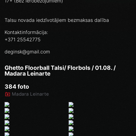
17+ (Bez ierobežojumiem)
Talsu novada iedzīvotājiem bezmaksas dalība
Kontaktinformācija:
+371 25542775
deginsk@gmail.com
Ghetto Floorball Talsi/ Florbols / 01.08. /
Madara Leinarte
384 foto
Madara Leinarte