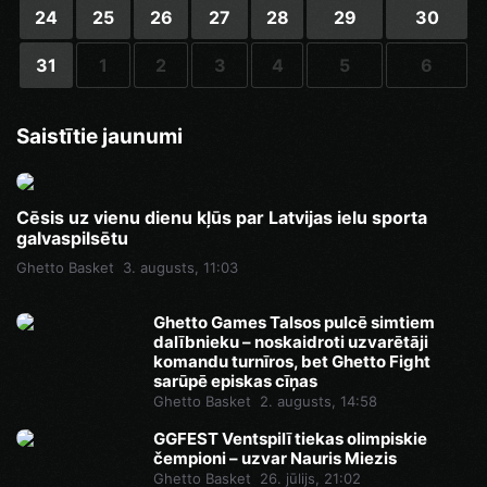
24
25
26
27
28
29
30
31
1
2
3
4
5
6
Saistītie jaunumi
Cēsis uz vienu dienu kļūs par Latvijas ielu sporta
galvaspilsētu
Ghetto Basket
3. augusts, 11:03
Ghetto Games Talsos pulcē simtiem
dalībnieku – noskaidroti uzvarētāji
komandu turnīros, bet Ghetto Fight
sarūpē episkas cīņas
Ghetto Basket
2. augusts, 14:58
GGFEST Ventspilī tiekas olimpiskie
čempioni – uzvar Nauris Miezis
Ghetto Basket
26. jūlijs, 21:02