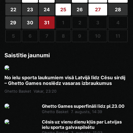
22
23
24
25
26
27
28
29
30
31
1
2
3
4
5
6
7
8
9
10
11
Saistītie jaunumi
No ielu sporta laukumiem visā Latvijā līdz Cēsu sirdij
– Ghetto Games noslēdz vasaras izbraukumus
Ghetto Basket
Vakar, 23:20
Ghetto Games superfināli līdz pl.23.00
Ghetto Basket
7. augusts, 14:39
Cēsis uz vienu dienu kļūs par Latvijas
ielu sporta galvaspilsētu
Ghetto Basket
3. augusts, 11:03