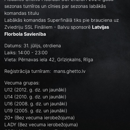
sezonas turnīros un cīnies par sezonas labākās
komandas titulu
Labākās komandas Superfinālā tiks pie brauciena uz
Zviedriju SSL Fināliem - Balvu sponsorē
Latvijas
Florbola Savienība
Datums: 31. jūlijs, otrdiena
Laiks: 14:00 - 23:00
Vieta: Pērnavas iela 42, Grīziņkalns, Rīga
Reģistrācija turnīram: mans.ghetto.lv
Vecuma grupas:
U12 (2012. g. dz. un jaunāki)
U14 (2010. g. dz. un jaunāki)
U16 (2008. g. dz. un jaunāki)
U19 (2005. g. dz. un jaunāki)
20+ (Bez vecuma ierobežojuma)
LADY (Bez vecuma ierobežojuma)