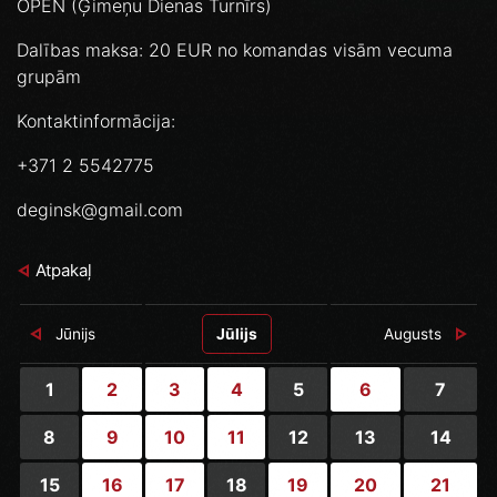
OPEN (Ģimeņu Dienas Turnīrs)
Dalības maksa: 20 EUR no komandas visām vecuma
grupām
Kontaktinformācija:
+371 2 5542775
deginsk@gmail.com
Atpakaļ
Jūnijs
Jūlijs
Augusts
1
2
3
4
5
6
7
8
9
10
11
12
13
14
15
16
17
18
19
20
21