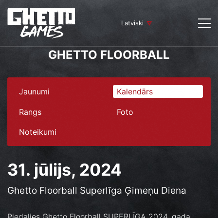
Latviski
GHETTO FLOORBALL
Jaunumi
Kalendārs
Rangs
Foto
Noteikumi
31. jūlijs, 2024
Ghetto Floorball Superlīga Ģimeņu Diena
Piedalies Ghetto Floorball SUPERLĪGA 2024. gada