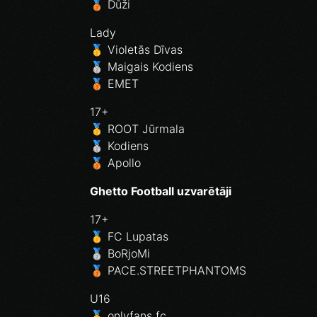
🥉 Dūži
Lady
🥇 Violetās Dīvas
🥈 Maigais Kodiens
🥉 EMET
17+
🥇 ROOT Jūrmala
🥈 Kodiens
🥉 Apollo
Ghetto Football uzvarētāji
17+
🥇 FC Lupatas
🥈 BoRjoMi
🥉 PACE.STREETPHANTOMS
U16
🥇 onlyfans fc