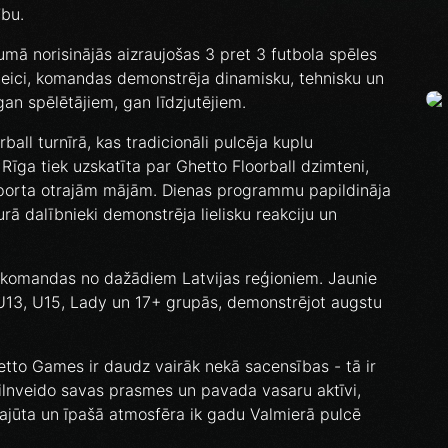
ību.
mā norisinājās aizraujošas 3 pret 3 futbola spēles
veici, komandas demonstrēja dinamisku, tehnisku un
gan spēlētājiem, gan līdzjutējiem.
all turnīrā, kas tradicionāli pulcēja kuplu
Rīga tiek uzskatīta par Ghetto Floorball dzimteni,
sporta otrajām mājām. Dienas programmu papildināja
kurā dalībnieki demonstrēja lielisku reakciju un
s komandas no dažādiem Latvijas reģioniem. Jaunie
 U13, U15, Lady un 17+ grupās, demonstrējot augstu
etto Games ir daudz vairāk nekā sacensības - tā ir
 pilnveido savas prasmes un pavada vasaru aktīvi,
 sajūta un īpašā atmosfēra ik gadu Valmierā pulcē