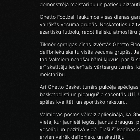
demonstrēja meistarību un patiesu aizraut
Ghetto Football laukumos visas dienas garu
vairākās vecuma grupās. Neskatoties uz t
azartisku futbolu, radot lielisku atmosfēru 
Tikmēr spraigas cīņas izvērtās Ghetto Floorb
dalībnieku skaitu visās vecuma grupās. Ja 
tad Valmiera neapšaubāmi kļuvusi par šī 
arī skatītāju iecienītais vārtsargu turnīrs, 
meistarību.
Arī Ghetto Basket turnīrs pulcēja spēcīga
basketbolisti un pieaugušie sacentās U11,
spēles kvalitāti un sportisko raksturu.
Valmieras posms vēlreiz apliecināja, ka Gh
vieta, kur jaunieši iegūst jaunus draugus,
veselīgi un pozitīvā vidē. Tieši šī kopības
arvien vairāk dalībnieku un skatītāju.