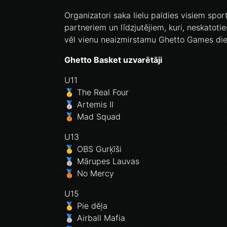
Organizatori saka lielu paldies visiem spor
partneriem un līdzjutējiem, kuri, neskatoti
vēl vienu neaizmirstamu Ghetto Games die
Ghetto Basket uzvarētāji
U11
🥇 The Real Four
🥈 Artemis II
🥉 Mad Squad
U13
🥇 OBS Gurķīši
🥈 Mārupes Lauvas
🥉 No Mercy
U15
🥇 Pie dēļa
🥈 Airball Mafia