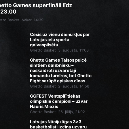
etto Games superfināli līdz
.23.00
tto Basket
Vakar, 14:39
Cēsis uz vienu dienu kļūs par
Latvijas ielu sporta
galvaspilsētu
Ghetto Basket
3. augusts, 11:03
Ghetto Games Talsos pulcē
simtiem dalībnieku –
noskaidroti uzvarētāji
komandu turnīros, bet Ghetto
Fight sarūpē episkas cīņas
Ghetto Basket
2. augusts, 14:58
GGFEST Ventspilī tiekas
olimpiskie čempioni – uzvar
Nauris Miezis
Ghetto Basket
26. jūlijs, 21:02
Latvijas Nāciju līgas 3x3
basketbolisti izcīna uzvaru