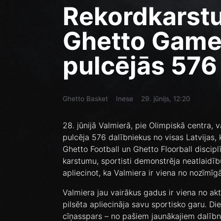
Rekordkarst
Ghetto Games
pulcējās 576
Ghetto Basket
Inese
29. jūnijs, 12:20
28. jūnijā Valmierā, pie Olimpiskā centra, 
pulcēja 576 dalībniekus no visas Latvijas,
Ghetto Football un Ghetto Floorball discip
karstumu, sportisti demonstrēja neatlaidīb
apliecinot, ka Valmiera ir viena no nozīmī
Valmiera jau vairākus gadus ir viena no ak
pilsēta apliecināja savu sportisko garu. Di
cīņasspars – no pašiem jaunākajiem dalībni