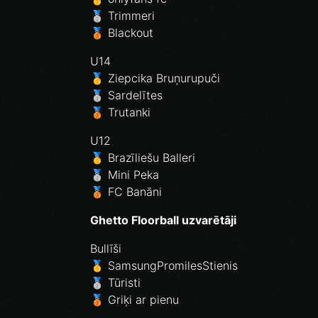
🥈 Trimmeri
🥉 Blackout
U14
🥇 Ziepcika Bruņurupuči
🥈 Sardelītes
🥉 Trutanki
U12
🥇 Brazīliešu Balleri
🥈 Mini Peka
🥉 FC Banāni
Ghetto Floorball uzvarētāji
Bullīši
🥇 SamsungPromilesStienis
🥈 Tūristi
🥉 Griķi ar pienu