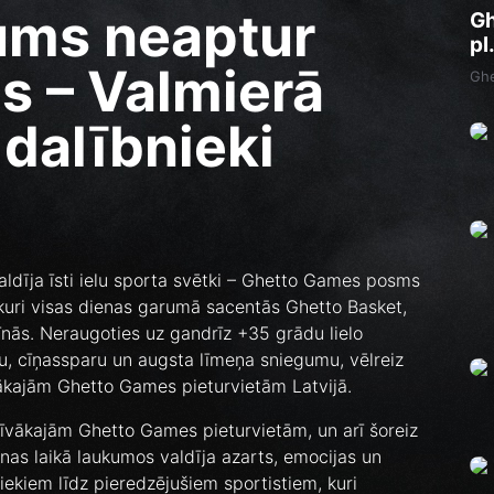
ums neaptur
Gh
pl
 – Valmierā
Ghe
 dalībnieki
valdīja īsti ielu sporta svētki – Ghetto Games posms
 kuri visas dienas garumā sacentās Ghetto Basket,
līnās. Neraugoties uz gandrīz +35 grādu lielo
u, cīņassparu un augsta līmeņa sniegumu, vēlreiz
gākajām Ghetto Games pieturvietām Latvijā.
tīvākajām Ghetto Games pieturvietām, un arī šoreiz
enas laikā laukumos valdīja azarts, emocijas un
ekiem līdz pieredzējušiem sportistiem, kuri