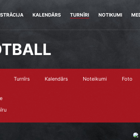
ISTRĀCIJA
KALENDĀRS
TURNĪRI
NOTIKUMI
MED
OTBALL
Turnīrs
Kalendārs
Noteikumi
Foto
e
īru