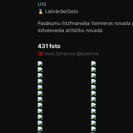
U10
🥇 Lielvārde/Geto
Pasākumu līdzfinansēja Valmieras novada p
dzīvesveida attīstību novadā.
431 foto
Inna Zaharova @bywinna