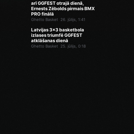
arī GGFEST otrajā dienā,
Ernests Zēbolds pirmais BMX
PRO finālā
Ghetto Basket
26. jūlijs, 1:41
Latvijas 3x3 basketbola
izlases triumfē GGFEST
atklāšanas dienā
Ghetto Basket
25. jūlijs, 0:18