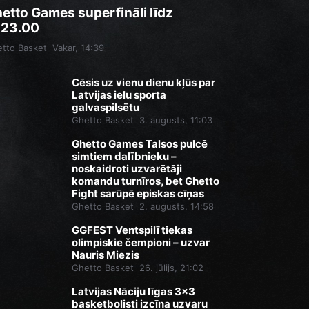
etto Games superfināli līdz
.23.00
tto Basket
Vakar, 14:39
Cēsis uz vienu dienu kļūs par
Latvijas ielu sporta
galvaspilsētu
Ghetto Basket
3. augusts, 11:03
Ghetto Games Talsos pulcē
simtiem dalībnieku –
noskaidroti uzvarētāji
komandu turnīros, bet Ghetto
Fight sarūpē episkas cīņas
Ghetto Basket
2. augusts, 14:58
GGFEST Ventspilī tiekas
olimpiskie čempioni – uzvar
Nauris Miezis
Ghetto Basket
26. jūlijs, 21:02
Latvijas Nāciju līgas 3x3
basketbolisti izcīna uzvaru