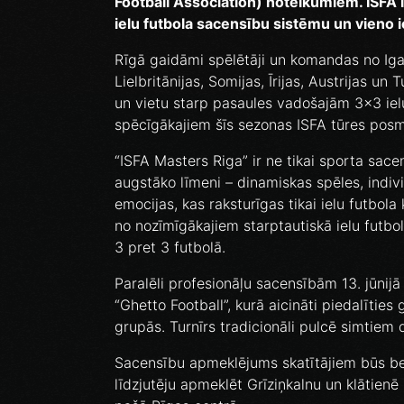
Football Association) noteikumiem. ISFA i
ielu futbola sacensību sistēmu un vieno i
Rīgā gaidāmi spēlētāji un komandas no Igaun
Lielbritānijas, Somijas, Īrijas, Austrijas un
un vietu starp pasaules vadošajām 3x3 iel
spēcīgākajiem šīs sezonas ISFA tūres pos
“ISFA Masters Riga” ir ne tikai sporta sace
augstāko līmeni – dinamiskas spēles, indiv
emocijas, kas raksturīgas tikai ielu futbola
no nozīmīgākajiem starptautiskā ielu futbo
3 pret 3 futbolā.
Paralēli profesionāļu sacensībām 13. jūnijā 
“Ghetto Football”, kurā aicināti piedalītie
grupās. Turnīrs tradicionāli pulcē simtiem da
Sacensību apmeklējums skatītājiem būs bez
līdzjutēju apmeklēt Grīziņkalnu un klātienē