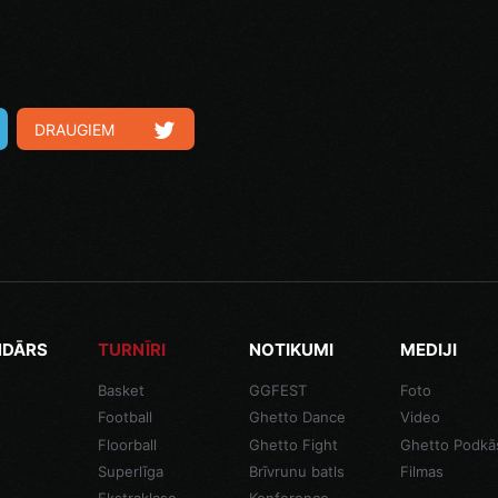
DRAUGIEM
NDĀRS
TURNĪRI
NOTIKUMI
MEDIJI
Basket
GGFEST
Foto
Football
Ghetto Dance
Video
Floorball
Ghetto Fight
Ghetto Podkā
Superlīga
Brīvrunu batls
Filmas