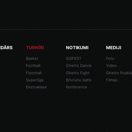
NDĀRS
TURNĪRI
NOTIKUMI
MEDIJI
Basket
GGFEST
Foto
Football
Ghetto Dance
Video
Floorball
Ghetto Fight
Ghetto Podkā
Superlīga
Brīvrunu batls
Filmas
Ekstraklase
Konference