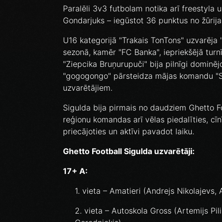
Paralēli 3v3 futbolam notika arī freestyla 
Gondarjuks – iegūstot 36 punktus no žūrijas
U16 kategorijā "Trakais TonTons" uzvarēja 
sezonā, kamēr "FC Banka", iepriekšējā turnīr
"Ziepcika Bruņurupuči" bija pilnīgi dominējoš
"gogogongo" pārsteidza mājas komandu "Sig
uzvarētājiem.
Sigulda bija pirmais no daudziem Ghetto Fo
reģionu komandas arī vēlas piedalīties, cīnī
priecājoties un aktīvi pavadot laiku.
Ghetto Football Sigulda uzvarētāji:
17+ A:
1. vieta – Amatieri (Andrejs Nikolajevs,
2. vieta – Autoskola Gross (Artemijs Pi