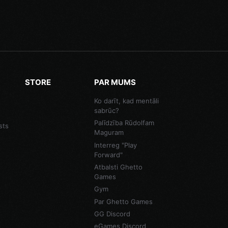
STORE
PAR MUMS
Ko darīt, kad mentāli
sabrūc?
Palīdzība Rūdolfam
sts
Maguram
Interreg "Play
Forward"
Atbalsti Ghetto
Games
Gym
Par Ghetto Games
GG Discord
eGames Discord