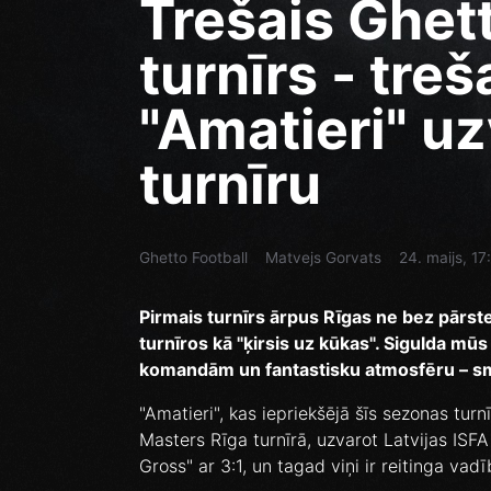
Trešais Ghet
turnīrs - tre
"Amatieri" u
turnīru
Ghetto Football
Matvejs Gorvats
24. maijs, 17
Pirmais turnīrs ārpus Rīgas ne bez pārst
turnīros kā "ķirsis uz kūkas". Sigulda mūs 
komandām un fantastisku atmosfēru – sm
"Amatieri", kas iepriekšējā šīs sezonas turn
Masters Rīga turnīrā, uzvarot Latvijas IS
Gross" ar 3:1, un tagad viņi ir reitinga va