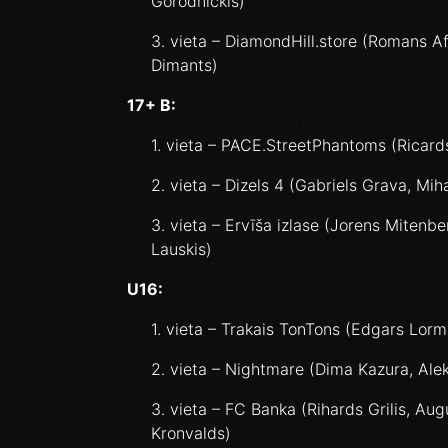
Gorodnickis)
3. vieta – DiamondHill.store (Romans Af
Dimants)
17+ B:
1. vieta – PACE.StreetPhantoms (Ricards
2. vieta – Dizels 4 (Gabriels Grava, Mih
3. vieta – Ervīša izlase (Jorens Mitenbe
Lauskis)
U16:
1. vieta – Trakais TonTons (Edgars Lor
2. vieta – Nightmare (Dima Kazura, Alek
3. vieta – FC Banka (Rihards Grilis, Aug
Kronvalds)