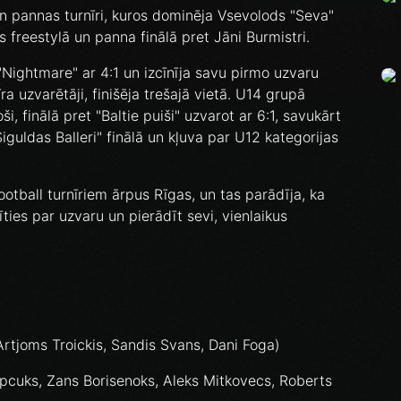
un pannas turnīri, kuros dominēja Vsevolods "Seva"
 freestylā un panna finālā pret Jāni Burmistri.
"Nightmare" ar 4:1 un izcīnīja savu pirmo uzvaru
a uzvarētāji, finišēja trešajā vietā. U14 grupā
i, finālā pret "Baltie puiši" uzvarot ar 6:1, savukārt
uldas Balleri" finālā un kļuva par U12 kategorijas
otball turnīriem ārpus Rīgas, un tas parādīja, ka
ties par uzvaru un pierādīt sevi, vienlaikus
 Artjoms Troickis, Sandis Svans, Dani Foga)
lipcuks, Zans Borisenoks, Aleks Mitkovecs, Roberts