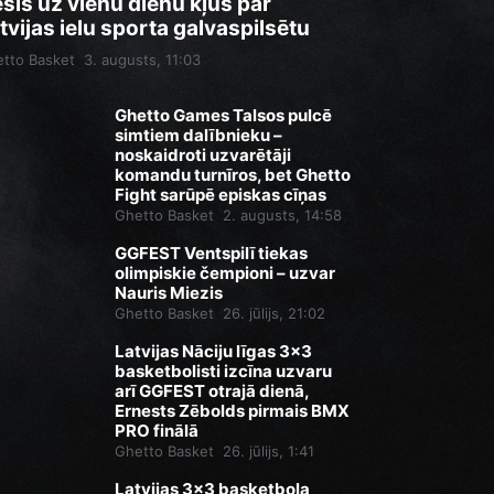
sis uz vienu dienu kļūs par
tvijas ielu sporta galvaspilsētu
tto Basket
3. augusts, 11:03
Ghetto Games Talsos pulcē
simtiem dalībnieku –
noskaidroti uzvarētāji
komandu turnīros, bet Ghetto
Fight sarūpē episkas cīņas
Ghetto Basket
2. augusts, 14:58
GGFEST Ventspilī tiekas
olimpiskie čempioni – uzvar
Nauris Miezis
Ghetto Basket
26. jūlijs, 21:02
Latvijas Nāciju līgas 3x3
basketbolisti izcīna uzvaru
arī GGFEST otrajā dienā,
Ernests Zēbolds pirmais BMX
PRO finālā
Ghetto Basket
26. jūlijs, 1:41
Latvijas 3x3 basketbola