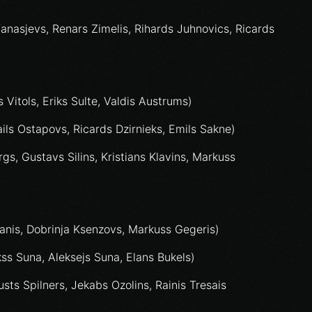
anasjevs, Renars Zimelis, Rihards Juhnovics, Ricards
 Vitols, Eriks Sulte, Valdis Austrums)
ails Ostapovs, Ricards Dzirnieks, Emils Sakne)
rgs, Gustavs Silins, Kristians Klavins, Markuss
manis, Dobrinja Ksenzovs, Markuss Gegeris)
ss Suna, Aleksejs Suna, Elans Bukels)
usts Spilners, Jekabs Ozolins, Rainis Tresais