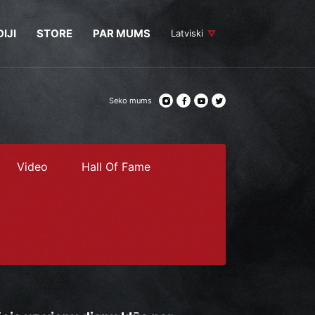
IJI
STORE
PAR MUMS
Latviski
Seko mums
Video
Hall Of Fame