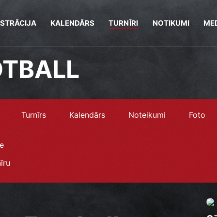
ISTRĀCIJA
KALENDĀRS
TURNĪRI
NOTIKUMI
MED
OTBALL
Turnīrs
Kalendārs
Noteikumi
Foto
e
īru