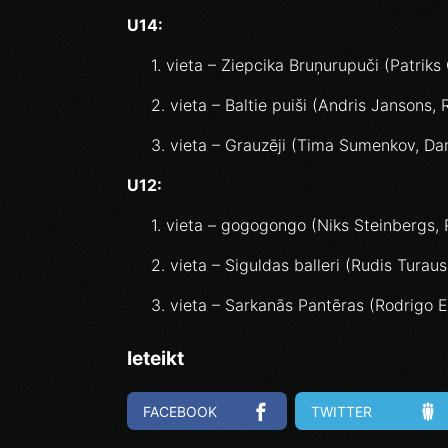
U14:
1. vieta – Ziepcika Bruņurupuči (Patriks
2. vieta – Baltie puiši (Andris Jansons,
3. vieta – Grauzēji (Tima Sumenkov, Da
U12:
1. vieta – gogogongo (Niks Steinbergs, R
2. vieta – Siguldas balleri (Rudis Turau
3. vieta – Sarkanās Pantēras (Rodrigo E
Ieteikt
FACEBOOK
TWITTER