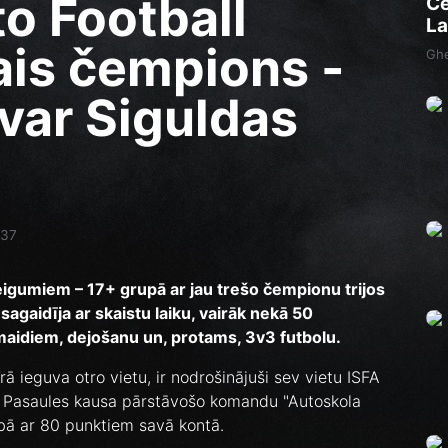
to Football
Cē
La
šais čempions -
Ghe
zvar Siguldas
:37
eigumiem – 17+ grupā ar jau trešo čempionu trijos
sagaidīja ar skaistu laiku, vairāk nekā 50
aidiem, dejošanu un, protams, 3v3 futbolu.
īrā ieguva otro vietu, ir nodrošinājuši sev vietu ISFA
FA Pasaules kausa pārstāvošo komandu "Autoskola
dībā ar 80 punktiem savā kontā.