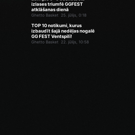
izlases triumfē GGFEST
atklāšanas dienā
Ghetto Basket
25. jūlijs, 0:18
TOP 10 notikumi, kurus
izbaudīt šajā nedēļas nogalē
GG FEST Ventspilī!
Ghetto Basket
22. jūlijs, 10:58