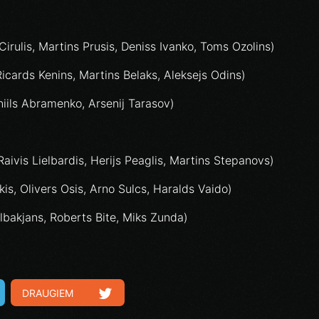
 Cirulis, Martins Prusis, Deniss Ivanko, Toms Ozolins)
 Ricards Kenins, Martins Belaks, Aleksejs Odins)
niils Abramenko, Arsenij Tarasov)
aivis Lielbardis, Herijs Peaglis, Martins Stepanovs)
skis, Olivers Osis, Arno Sulcs, Haralds Vaido)
lbakjans, Roberts Bite, Miks Zunda)
DRAUGIEM