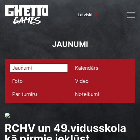
Latviski
JAUNUMI
Jaunumi
Kalendārs
Foto
Video
Par turnīru
Noteikumi
RCHV un 49.vidusskola
kā pirmie iekļūst