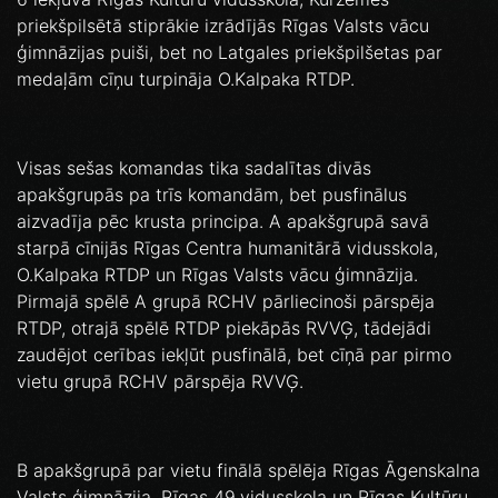
priekšpilsētā stiprākie izrādījās Rīgas Valsts vācu
ģimnāzijas puiši, bet no Latgales priekšpilšetas par
medaļām cīņu turpināja O.Kalpaka RTDP.
Visas sešas komandas tika sadalītas divās
apakšgrupās pa trīs komandām, bet pusfinālus
aizvadīja pēc krusta principa. A apakšgrupā savā
starpā cīnijās Rīgas Centra humanitārā vidusskola,
O.Kalpaka RTDP un Rīgas Valsts vācu ģimnāzija.
Pirmajā spēlē A grupā RCHV pārliecinoši pārspēja
RTDP, otrajā spēlē RTDP piekāpās RVVĢ, tādejādi
zaudējot cerības iekļūt pusfinālā, bet cīņā par pirmo
vietu grupā RCHV pārspēja RVVĢ.
B apakšgrupā par vietu finālā spēlēja Rīgas Āgenskalna
Valsts ģimnāzija, Rīgas 49.vidusskola un Rīgas Kultūru