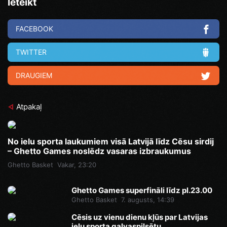
Ieteikt
FACEBOOK
TWITTER
DRAUGIEM
Atpakaļ
No ielu sporta laukumiem visā Latvijā līdz Cēsu sirdij
– Ghetto Games noslēdz vasaras izbraukumus
Ghetto Basket
Vakar, 23:20
Ghetto Games superfināli līdz pl.23.00
Ghetto Basket
7. augusts, 14:39
Cēsis uz vienu dienu kļūs par Latvijas
ielu sporta galvaspilsētu