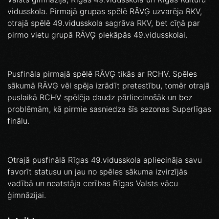
vidusskola. Pirmajā grupas spēlē RĀVĢ uzvarēja RKV,
otrajā spēlē 49.vidusskola sagrāva RKV, bet cīņā par
pirmo vietu grupā RĀVĢ piekāpās 49.vidusskolai.
Pusfināla pirmajā spēlē RĀVĢ tikās ar RCHV. Spēles
sākumā RĀVĢ vēl spēja izrādīt pretestību, tomēr otrajā
puslaikā RCHV spēlēja daudz pārliecinošāk un bez
problēmām, kā pirmie sasniedza šīs sezonas Superlīgas
finālu.
Otrajā pusfinālā Rīgas 49.vidusskola apliecināja savu
favorīt statusu un jau no spēles sākuma izvirzījās
vadībā un neatstāja cerības Rīgas Valsts vācu
ģimnāzijai.