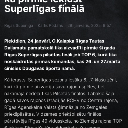
Superlīgas finālā
Rīgas Superlīga
Kārlis Podāns
29. janvāris, 2025, 9:57
Piektdien, 24.janvārī, O.Kalapka Rīgas Tautas
Daiļamatu pamatskolā tika aizvadīti pirmie šī gada
Rīgas Superlīgas pilsētas fināli jeb TOP 6, kurā tika
noskaidrotas pirmās komandas, kas 26. un 27.martā
cīnīsies Daugavas Sporta namā.
Kā ierasts, Superlīgas sezonu iesāka 6.-.7. klašu zēni,
kuri kā pirmie aizvadīja savu rajonu spēles, bet
nākamajā nedēļā tikās Pilsētas finālos. Labākie šajā
gadā savos rajonos izrādījās RCHV no Centra rajona,
Rīgas Āgenskalna Valsts ģimnāzija no Zemgales
priekšpilsētas, Vidzemes priekšpilsētu finālos
pārstāvēja Rīgas 49.vidusskola, no Ziemeļu rajona TOP
6 iekļuva Rīgas Kultūru vidusskola, Kurzemes