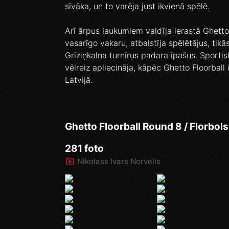
sīvāka, un to varēja just ikvienā spēlē.
Arī ārpus laukumiem valdīja ierastā Ghetto
vasarīgo vakaru, atbalstīja spēlētājus, tik
Grīziņkalna turnīrus padara īpašus. Sportisk
vēlreiz apliecināja, kāpēc Ghetto Floorball
Latvijā.
Ghetto Floorball Round 8 / Florbols 
281 foto
Nikolass Ivars Norvelis