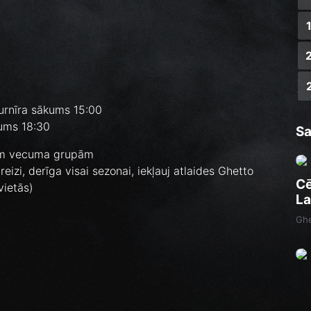
urnīra sākums 15:00
kums 18:30
Sa
ām vecuma grupām
eizi, derīga visai sezonai, iekļauj atlaides Ghetto
Cē
vietās)
La
Ghe