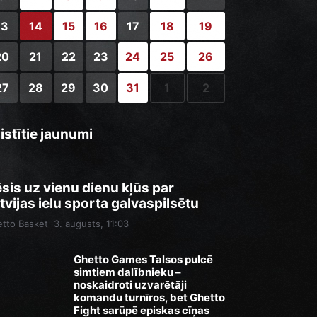
13
14
15
16
17
18
19
20
21
22
23
24
25
26
27
28
29
30
31
1
2
istītie jaunumi
sis uz vienu dienu kļūs par
tvijas ielu sporta galvaspilsētu
tto Basket
3. augusts, 11:03
Ghetto Games Talsos pulcē
simtiem dalībnieku –
noskaidroti uzvarētāji
komandu turnīros, bet Ghetto
Fight sarūpē episkas cīņas