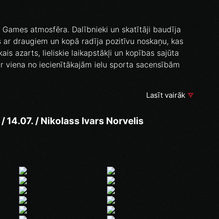
 Games atmosfēra. Dalībnieki un skatītāji baudīja
ās ar draugiem un kopā radīja pozitīvu noskaņu, kas
ais azarts, lieliskie laikapstākļi un kopības sajūta
 ir viena no iecienītākajām ielu sporta sacensībām
Lasīt vairāk
/ 14.07. / Nikolass Ivars Norvelis