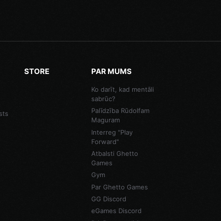
STORE
PAR MUMS
Ko darīt, kad mentāli
sabrūc?
Palīdzība Rūdolfam
sts
Maguram
Interreg "Play
Forward"
Atbalsti Ghetto
Games
Gym
Par Ghetto Games
GG Discord
eGames Discord