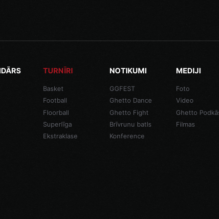
NDĀRS
TURNĪRI
NOTIKUMI
MEDIJI
Basket
GGFEST
Foto
Football
Ghetto Dance
Video
Floorball
Ghetto Fight
Ghetto Podkā
Superlīga
Brīvrunu batls
Filmas
Ekstraklase
Konference