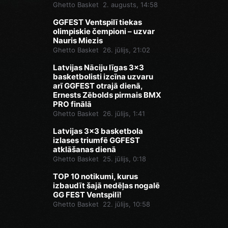
Ghetto Basket
2. augusts, 14:58
GGFEST Ventspilī tiekas
olimpiskie čempioni – uzvar
Nauris Miezis
Ghetto Basket
26. jūlijs, 21:02
Latvijas Nāciju līgas 3x3
basketbolisti izcīna uzvaru
arī GGFEST otrajā dienā,
Ernests Zēbolds pirmais BMX
PRO finālā
Ghetto Basket
26. jūlijs, 1:41
Latvijas 3x3 basketbola
izlases triumfē GGFEST
atklāšanas dienā
Ghetto Basket
25. jūlijs, 0:18
TOP 10 notikumi, kurus
izbaudīt šajā nedēļas nogalē
GG FEST Ventspilī!
Ghetto Basket
22. jūlijs, 10:58