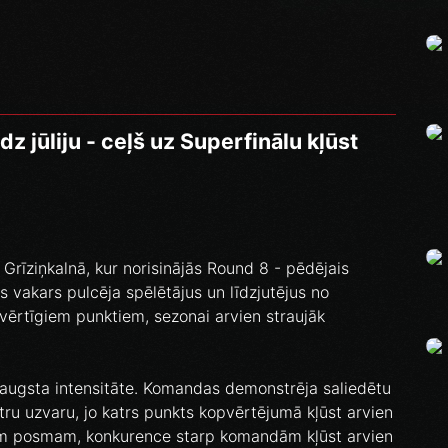
z jūliju - ceļš uz Superfinālu kļūst
s Grīziņkalnā, kur norisinājās Round 8 - pēdējais
ošs vakars pulcēja spēlētājus un līdzjutējus no
ērtīgiem punktiem, sezonai arvien straujāk
augsta intensitāte. Komandas demonstrēja saliedētu
katru uzvaru, jo katrs punkts kopvērtējumā kļūst arvien
jam posmam, konkurence starp komandām kļūst arvien