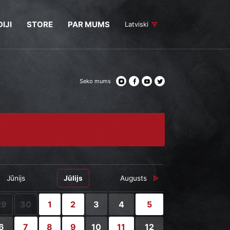
IJI
STORE
PAR MUMS
Latviski
Seko mums
Jūnijs
Jūlijs
Augusts
29
30
1
2
3
4
5
6
7
8
9
10
11
12