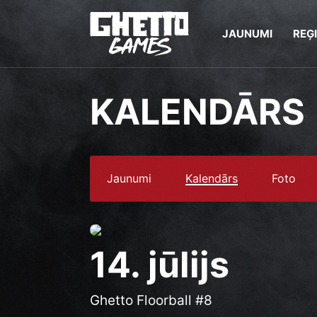
JAUNUMI
REĢ
KALENDĀRS
Jaunumi
Kalendārs
Foto
14. jūlijs
Ghetto Floorball #8