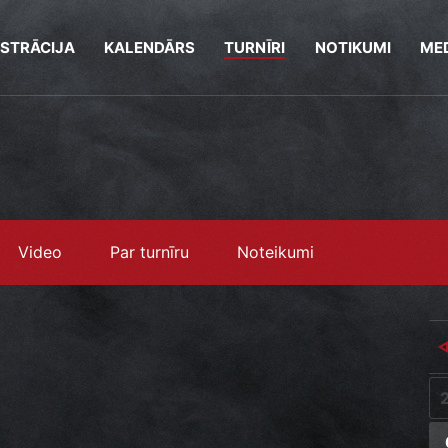
ISTRĀCIJA
KALENDĀRS
TURNĪRI
NOTIKUMI
MED
Video
Par turnīru
Noteikumi