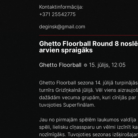
Kontaktinformācija:
+371 25542775
deginsk@gmail.com
Ghetto Floorball Round 8 noslēd
arvien spraigāks
Ghetto Floorball
15. jūlijs, 12:05
Ghetto Floorball sezona 14. jūlijā turpinājā
turnīrs Grizīņkalnā jūlijā. Vēl viens aizrauj
dažādām vecuma grupām, kuri cīnījās par v
tuvojoties Superfinālam.
Jau no pirmajām spēlēm laukumos valdīja 
spēli, lielisku cīņassparu un vēlmi izcīnīt 
nozīmīgāks. Tuvojoties sezonas izšķiroša