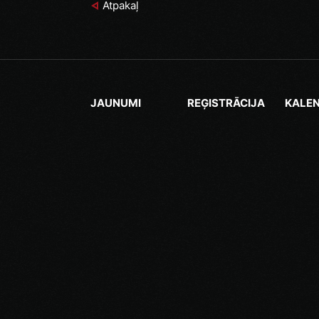
Atpakaļ
JAUNUMI
REĢISTRĀCIJA
KALE