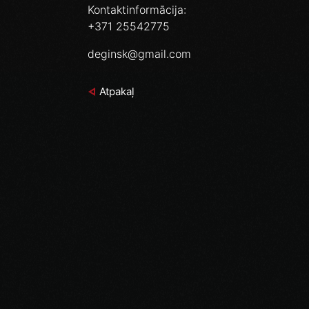
Kontaktinformācija:
+371 25542775
deginsk@gmail.com
Atpakaļ