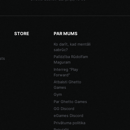
STORE
PAR MUMS
Ko darīt, kad mentāli
sabrūc?
Palīdzība Rūdolfam
sts
Maguram
Interreg "Play
Forward"
Atbalsti Ghetto
Games
Gym
Par Ghetto Games
GG Discord
eGames Discord
Privātuma politika
Rekvizīti