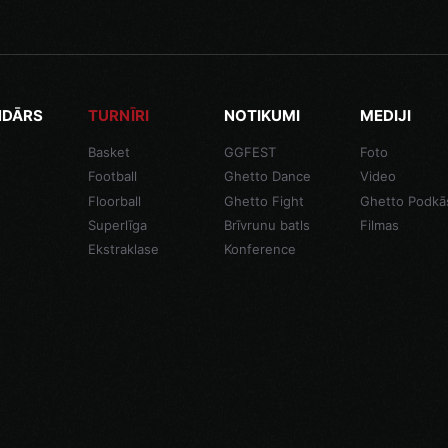
NDĀRS
TURNĪRI
NOTIKUMI
MEDIJI
Basket
GGFEST
Foto
Football
Ghetto Dance
Video
Floorball
Ghetto Fight
Ghetto Podkā
Superlīga
Brīvrunu batls
Filmas
Ekstraklase
Konference