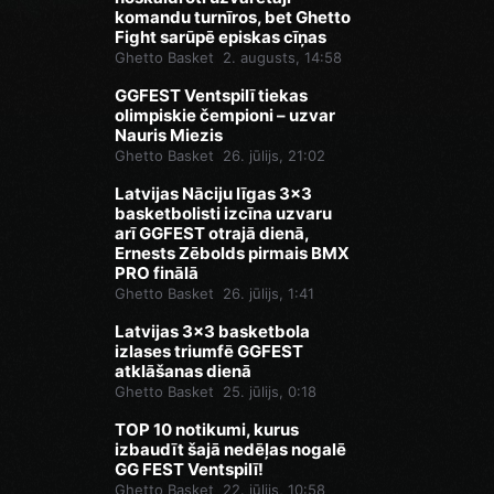
komandu turnīros, bet Ghetto
Fight sarūpē episkas cīņas
Ghetto Basket
2. augusts, 14:58
GGFEST Ventspilī tiekas
olimpiskie čempioni – uzvar
Nauris Miezis
Ghetto Basket
26. jūlijs, 21:02
Latvijas Nāciju līgas 3x3
basketbolisti izcīna uzvaru
arī GGFEST otrajā dienā,
Ernests Zēbolds pirmais BMX
PRO finālā
Ghetto Basket
26. jūlijs, 1:41
Latvijas 3x3 basketbola
izlases triumfē GGFEST
atklāšanas dienā
Ghetto Basket
25. jūlijs, 0:18
TOP 10 notikumi, kurus
izbaudīt šajā nedēļas nogalē
GG FEST Ventspilī!
Ghetto Basket
22. jūlijs, 10:58