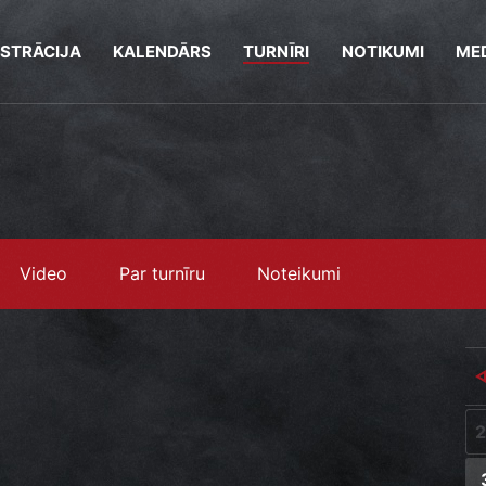
ISTRĀCIJA
KALENDĀRS
TURNĪRI
NOTIKUMI
MED
Video
Par turnīru
Noteikumi