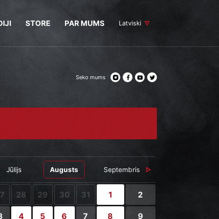
IJI
STORE
PAR MUMS
Latviski
Seko mums
Jūlijs
Augusts
Septembris
27
28
29
30
31
1
2
3
4
5
6
7
8
9