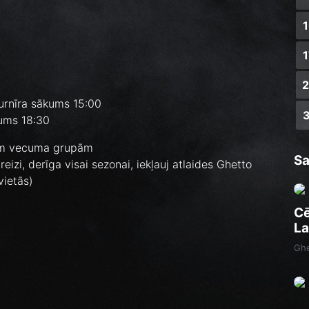
urnīra sākums 15:00
kums 18:30
ām vecuma grupām
Sa
eizi, derīga visai sezonai, iekļauj atlaides Ghetto
vietās)
Cē
La
Ghe