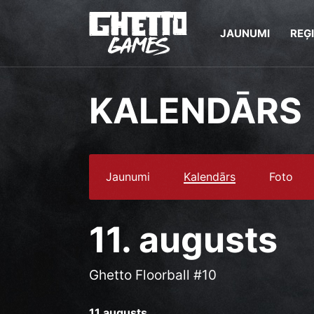
JAUNUMI
REĢ
KALENDĀRS
Jaunumi
Kalendārs
Foto
11. augusts
Ghetto Floorball #10
11.augusts