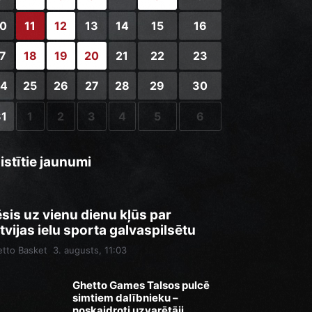
10
11
12
13
14
15
16
17
18
19
20
21
22
23
24
25
26
27
28
29
30
31
1
2
3
4
5
6
istītie jaunumi
sis uz vienu dienu kļūs par
tvijas ielu sporta galvaspilsētu
tto Basket
3. augusts, 11:03
Ghetto Games Talsos pulcē
simtiem dalībnieku –
noskaidroti uzvarētāji