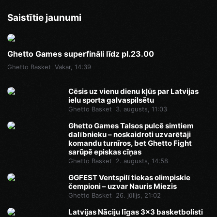
Saistītie jaunumi
Ghetto Games superfināli līdz pl.23.00
Ghetto Basket
Vakar, 14:39
Cēsis uz vienu dienu kļūs par Latvijas
ielu sporta galvaspilsētu
Ghetto Basket
3. augusts, 11:03
Ghetto Games Talsos pulcē simtiem
dalībnieku – noskaidroti uzvarētāji
komandu turnīros, bet Ghetto Fight
sarūpē episkas cīņas
Ghetto Basket
2. augusts, 14:58
GGFEST Ventspilī tiekas olimpiskie
čempioni – uzvar Nauris Miezis
Ghetto Basket
26. jūlijs, 21:02
Latvijas Nāciju līgas 3x3 basketbolisti