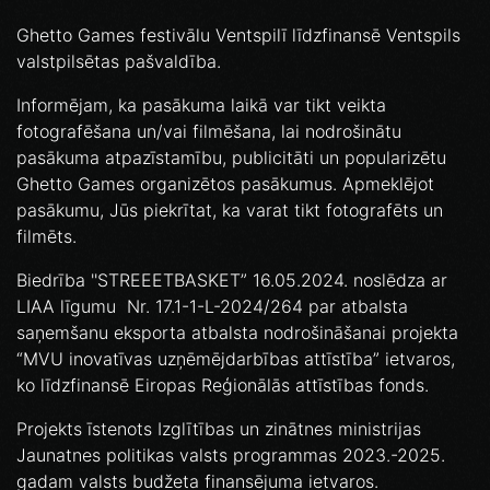
Ghetto Games festivālu Ventspilī līdzfinansē Ventspils
valstpilsētas pašvaldība.
Informējam, ka pasākuma laikā var tikt veikta
fotografēšana un/vai filmēšana, lai nodrošinātu
pasākuma atpazīstamību, publicitāti un popularizētu
Ghetto Games organizētos pasākumus. Apmeklējot
pasākumu, Jūs piekrītat, ka varat tikt fotografēts un
filmēts.
Biedrība ''STREEETBASKET” 16.05.2024. noslēdza ar
LIAA līgumu Nr. 17.1-1-L-2024/264 par atbalsta
saņemšanu eksporta atbalsta nodrošināšanai projekta
“MVU inovatīvas uzņēmējdarbības attīstība” ietvaros,
ko līdzfinansē Eiropas Reģionālās attīstības fonds.
Projekts īstenots Izglītības un zinātnes ministrijas
Jaunatnes politikas valsts programmas 2023.-2025.
gadam valsts budžeta finansējuma ietvaros.