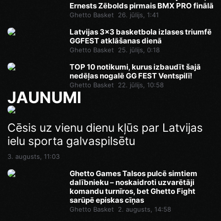
Ernests Zēbolds pirmais BMX PRO finālā
Ghetto Basket
26. jūlijs, 1:41
Latvijas 3x3 basketbola izlases triumfē
GGFEST atklāšanas dienā
Ghetto Basket
25. jūlijs, 0:18
TOP 10 notikumi, kurus izbaudīt šajā
nedēļas nogalē GG FEST Ventspilī!
Ghetto Basket
22. jūlijs, 10:58
JAUNUMI
Cēsis uz vienu dienu kļūs par Latvijas
ielu sporta galvaspilsētu
3. augusts, 11:03
Ghetto Games Talsos pulcē simtiem
dalībnieku – noskaidroti uzvarētāji
komandu turnīros, bet Ghetto Fight
sarūpē episkas cīņas
Ghetto Basket
2. augusts, 14:58