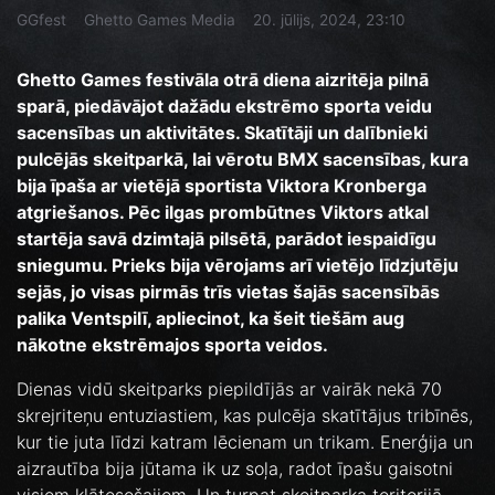
GGfest
Ghetto Games Media
20. jūlijs, 2024, 23:10
Ghetto Games festivāla otrā diena aizritēja pilnā
sparā, piedāvājot dažādu ekstrēmo sporta veidu
sacensības un aktivitātes. Skatītāji un dalībnieki
pulcējās skeitparkā, lai vērotu BMX sacensības, kura
bija īpaša ar vietējā sportista Viktora Kronberga
atgriešanos. Pēc ilgas prombūtnes Viktors atkal
startēja savā dzimtajā pilsētā, parādot iespaidīgu
sniegumu. Prieks bija vērojams arī vietējo līdzjutēju
sejās, jo visas pirmās trīs vietas šajās sacensībās
palika Ventspilī, apliecinot, ka šeit tiešām aug
nākotne ekstrēmajos sporta veidos.
Dienas vidū skeitparks piepildījās ar vairāk nekā 70
skrejriteņu entuziastiem, kas pulcēja skatītājus tribīnēs,
kur tie juta līdzi katram lēcienam un trikam. Enerģija un
aizrautība bija jūtama ik uz soļa, radot īpašu gaisotni