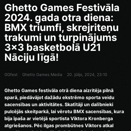
Ghetto Games Festivāla
2024. gada otra diena:
BMX triumfi, skrejriteņu
trakumi un turpinājums
3x3 basketbolā U21
Nāciju līgā!
GGfest
Ghetto Games Media
20. jūlijs, 2024, 23:10
Ghetto Games festivāla otrā diena aizritēja pilnā
sparā, piedāvājot dažādu ekstrēmo sporta veidu
sacensības un aktivitātes. Skatītāji un dalībnieki
pulcējās skeitparkā, lai vērotu BMX sacensības, kura
bija īpaša ar vietējā sportista Viktora Kronberga
atgriešanos. Pēc ilgas prombūtnes Viktors atkal