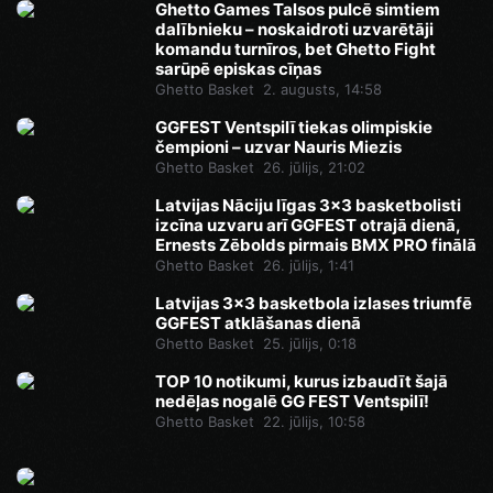
Ghetto Games Talsos pulcē simtiem
dalībnieku – noskaidroti uzvarētāji
komandu turnīros, bet Ghetto Fight
sarūpē episkas cīņas
Ghetto Basket
2. augusts, 14:58
GGFEST Ventspilī tiekas olimpiskie
čempioni – uzvar Nauris Miezis
Ghetto Basket
26. jūlijs, 21:02
Latvijas Nāciju līgas 3x3 basketbolisti
izcīna uzvaru arī GGFEST otrajā dienā,
Ernests Zēbolds pirmais BMX PRO finālā
Ghetto Basket
26. jūlijs, 1:41
Latvijas 3x3 basketbola izlases triumfē
GGFEST atklāšanas dienā
Ghetto Basket
25. jūlijs, 0:18
TOP 10 notikumi, kurus izbaudīt šajā
nedēļas nogalē GG FEST Ventspilī!
Ghetto Basket
22. jūlijs, 10:58