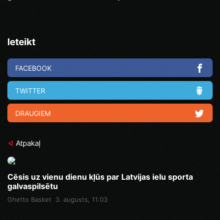
Ieteikt
FACEBOOK
TWITTER
DRAUGIEM
Atpakaļ
Cēsis uz vienu dienu kļūs par Latvijas ielu sporta
galvaspilsētu
Ghetto Basket
3. augusts, 11:03