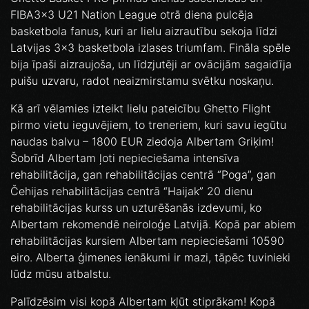
FIBA3x3 U21 Nation League otrā diena pulcēja
basketbola fanus, kuri ar lielu aizrautību sekoja līdzi
Latvijas 3x3 basketbola izlases triumfam. Fināla spēle
bija īpaši aizraujoša, un līdzjutēji ar ovācijām sagaidīja
puišu uzvaru, radot neaizmirstamu svētku noskaņu.
Kā arī vēlamies izteikt lielu pateicību Ghetto FIight
pirmo vietu ieguvējiem, to treneriem, kuri savu iegūtu
naudas balvu – 1800 EUR ziedoja Albertam Griķim!
Šobrīd Albertam ļoti nepieciešama intensīva
rehabilitācija, gan rehabilitācijas centrā “Poga”, gan
Čehijas rehabilitācijas centrā “Haijak” 20 dienu
rehabilitācijas kurss un uzturēšanās izdevumi, ko
Albertam rekomendē neiroloģe Latvijā. Kopā par abiem
rehabilitācijas kursiem Albertam nepieciešami 10590
eiro. Alberta ģimenes ienākumi ir mazi, tāpēc tuvinieki
lūdz mūsu atbalstu.
Palīdzēsim visi kopā Albertam kļūt stiprākam! Kopā