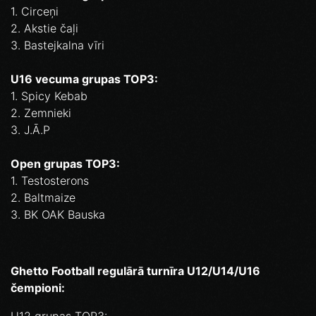
1. Circeņi
2. Akstie čaļi
3. Bastejkalna vīri
U16 vecuma grupas TOP3:
1. Spicy Kebab
2. Zemnieki
3. J.Ā.P
Open grupas TOP3:
1. Testosterons
2. Baltmaize
3. BK OAK Bauska
Ghetto Football regulārā turnīra U12/U14/U16
čempioni: