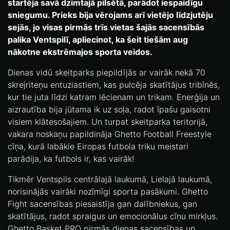
startēja savā dzimtajā pilsētā, parādot iespaidīgu
sniegumu. Prieks bija vērojams arī vietējo līdzjutēju
sejās, jo visas pirmās trīs vietas šajās sacensībās
palika Ventspilī, apliecinot, ka šeit tiešām aug
nākotne ekstrēmajos sporta veidos.
Dienas vidū skeitparks piepildījās ar vairāk nekā 70
skrejriteņu entuziastiem, kas pulcēja skatītājus tribīnēs,
kur tie juta līdzi katram lēcienam un trikam. Enerģija un
aizrautība bija jūtama ik uz soļa, radot īpašu gaisotni
visiem klātesošajiem. Un turpat skeitparka teritorijā,
vakara noskaņu papildināja Ghetto Football Freestyle
cīņa, kurā labākie Eiropas futbola triku meistari
parādija, ka futbols ir, kas vairāk!
Tikmēr Ventspils centrālajā laukumā, Lielajā laukumā,
norisinājās vairāki nozīmīgi sporta pasākumi. Ghetto
Fight sacensības piesaistīja gan dalībniekus, gan
skatītājus, radot spraigus un emocionālus cīņu mirkļus.
Ghetto Basket PRO pirmās dienas sacensības un