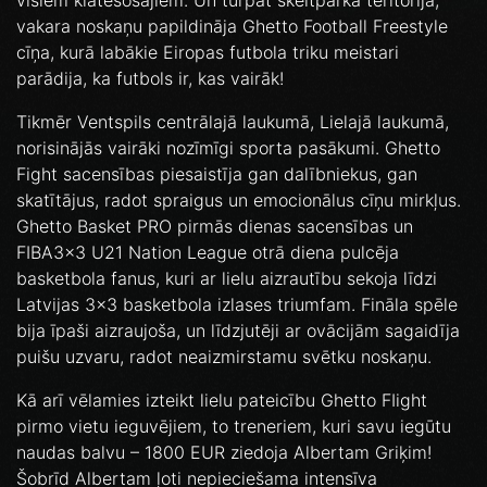
visiem klātesošajiem. Un turpat skeitparka teritorijā,
vakara noskaņu papildināja Ghetto Football Freestyle
cīņa, kurā labākie Eiropas futbola triku meistari
parādija, ka futbols ir, kas vairāk!
Tikmēr Ventspils centrālajā laukumā, Lielajā laukumā,
norisinājās vairāki nozīmīgi sporta pasākumi. Ghetto
Fight sacensības piesaistīja gan dalībniekus, gan
skatītājus, radot spraigus un emocionālus cīņu mirkļus.
Ghetto Basket PRO pirmās dienas sacensības un
FIBA3x3 U21 Nation League otrā diena pulcēja
basketbola fanus, kuri ar lielu aizrautību sekoja līdzi
Latvijas 3x3 basketbola izlases triumfam. Fināla spēle
bija īpaši aizraujoša, un līdzjutēji ar ovācijām sagaidīja
puišu uzvaru, radot neaizmirstamu svētku noskaņu.
Kā arī vēlamies izteikt lielu pateicību Ghetto FIight
pirmo vietu ieguvējiem, to treneriem, kuri savu iegūtu
naudas balvu – 1800 EUR ziedoja Albertam Griķim!
Šobrīd Albertam ļoti nepieciešama intensīva