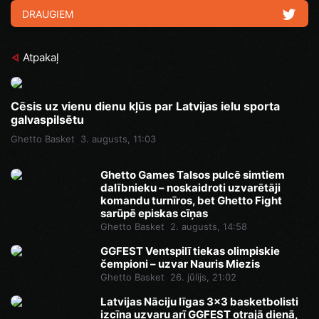
DRAUGIEM
Atpakaļ
Cēsis uz vienu dienu kļūs par Latvijas ielu sporta
galvaspilsētu
Ghetto Basket
3. augusts, 11:03
Ghetto Games Talsos pulcē simtiem
dalībnieku – noskaidroti uzvarētāji
komandu turnīros, bet Ghetto Fight
sarūpē episkas cīņas
Ghetto Basket
2. augusts, 14:58
GGFEST Ventspilī tiekas olimpiskie
čempioni – uzvar Nauris Miezis
Ghetto Basket
26. jūlijs, 21:02
Latvijas Nāciju līgas 3x3 basketbolisti
izcīna uzvaru arī GGFEST otrajā dienā,