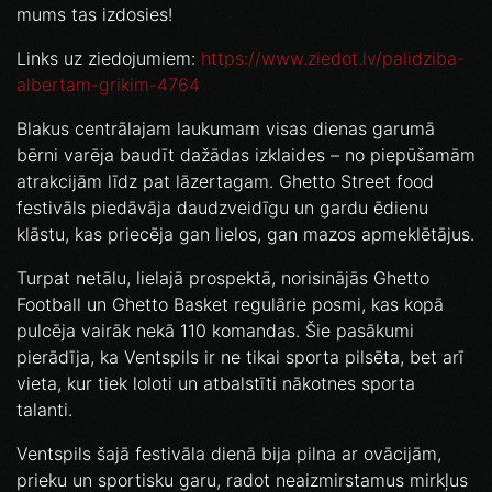
mums tas izdosies!
Links uz ziedojumiem:
https://www.ziedot.lv/palidziba-
albertam-grikim-4764
Blakus centrālajam laukumam visas dienas garumā
bērni varēja baudīt dažādas izklaides – no piepūšamām
atrakcijām līdz pat lāzertagam. Ghetto Street food
festivāls piedāvāja daudzveidīgu un gardu ēdienu
klāstu, kas priecēja gan lielos, gan mazos apmeklētājus.
Turpat netālu, lielajā prospektā, norisinājās Ghetto
Football un Ghetto Basket regulārie posmi, kas kopā
pulcēja vairāk nekā 110 komandas. Šie pasākumi
pierādīja, ka Ventspils ir ne tikai sporta pilsēta, bet arī
vieta, kur tiek loloti un atbalstīti nākotnes sporta
talanti.
Ventspils šajā festivāla dienā bija pilna ar ovācijām,
prieku un sportisku garu, radot neaizmirstamus mirkļus