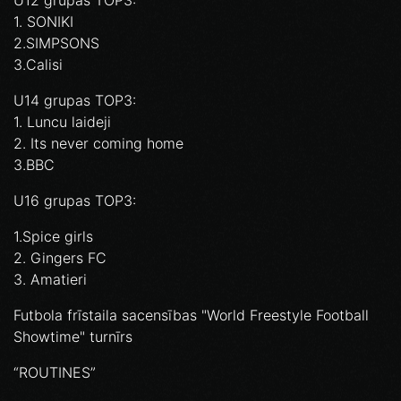
U12 grupas TOP3:
1. SONIKI
2.SIMPSONS
3.Calisi
U14 grupas TOP3:
1. Luncu laideji
2. Its never coming home
3.BBC
U16 grupas TOP3:
1.Spice girls
2. Gingers FC
3. Amatieri
Futbola frīstaila sacensības "World Freestyle Football
Showtime" turnīrs
“ROUTINES”