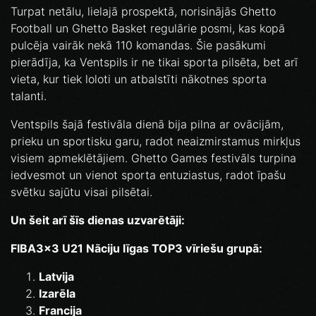
Turpat netālu, lielajā prospektā, norisinājās Ghetto
Football un Ghetto Basket regulārie posmi, kas kopā
pulcēja vairāk nekā 110 komandas. Šie pasākumi
pierādīja, ka Ventspils ir ne tikai sporta pilsēta, bet arī
vieta, kur tiek loloti un atbalstīti nākotnes sporta
talanti.
Ventspils šajā festivāla dienā bija pilna ar ovācijām,
prieku un sportisku garu, radot neaizmirstamus mirkļus
visiem apmeklētājiem. Ghetto Games festivāls turpina
iedvesmot un vienot sporta entuziastus, radot īpašu
svētku sajūtu visai pilsētai.
Un šeit arī šīs dienas uzvarētāji:
FIBA3x3 U21 Nāciju līgas TOP3 vīriešu grupā:
Latvija
Izarēla
Francija