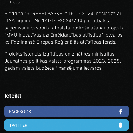
filmēts.
Biedrība ''STREEETBASKET” 16.05.2024. noslēdza ar
LIAA līgumu Nr. 17.1-1-L-2024/264 par atbalsta
saņemšanu eksporta atbalsta nodrošināšanai projekta
“MVU inovatīvas uzņēmējdarbības attīstība” ietvaros,
ko līdzfinansē Eiropas Reģionālās attīstības fonds.
Projekts īstenots Izglītības un zinātnes ministrijas
Jaunatnes politikas valsts programmas 2023.-2025.
gadam valsts budžeta finansējuma ietvaros.
Ieteikt
FACEBOOK
TWITTER