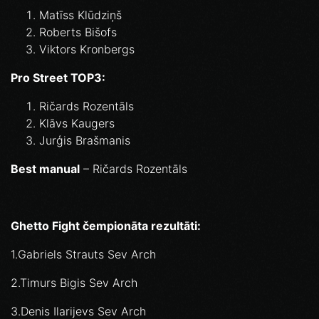
Matīss Klūdziņš
Roberts Bišofs
Viktors Kronbergs
Pro Street TOP3:
Ričards Rozentāls
Klāvs Kaugers
Jurģis Brašmanis
Best manual
– Ričards Rozentāls
Ghetto Fight čempionāta rezultāti:
1.Gabriels Strauts Sev Arch
2.Timurs Bigis Sev Arch
3.Denis Ilarijevs Sev Arch