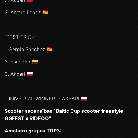
2. ⁠Akbari 🇵🇱
3. ⁠Alvaro Lopez 🇪🇸
“BEST TRICK”
1. Sergio Sanchez 🇪🇸
2. ⁠Esneider 🇨🇴
3. ⁠Akbari 🇵🇱
“UNIVERSAL WINNER” - AKBARI 🇵🇱
Scooter sacensības “Baltic Cup scooter freestyle
GGFEST x RIDEOO”
Amatieru grupas TOP3: