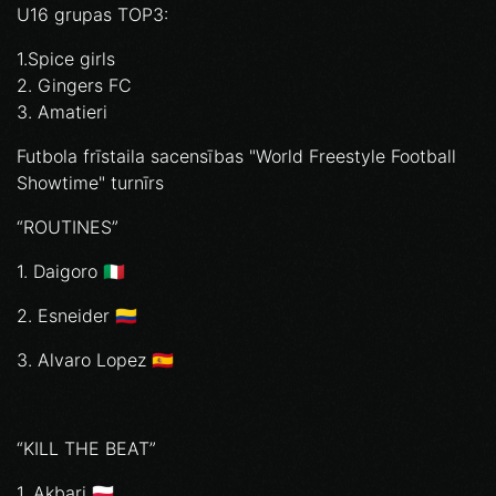
U16 grupas TOP3:
1.Spice girls
2. Gingers FC
3. Amatieri
Futbola frīstaila sacensības "World Freestyle Football
Showtime" turnīrs
“ROUTINES”
1. Daigoro 🇮🇹
2. ⁠Esneider 🇨🇴
3. ⁠Alvaro Lopez 🇪🇸
“KILL THE BEAT”
1. Akbari 🇵🇱