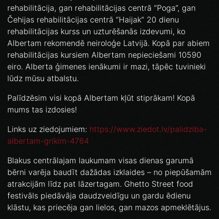
rehabilitācija, gan rehabilitācijas centrā “Poga”, gan
Čehijas rehabilitācijas centrā “Haijak” 20 dienu
rehabilitācijas kurss un uzturēšanās izdevumi, ko
Albertam rekomendē neiroloģe Latvijā. Kopā par abiem
rehabilitācijas kursiem Albertam nepieciešami 10590
eiro. Alberta ģimenes ienākumi ir mazi, tāpēc tuvinieki
lūdz mūsu atbalstu.
Palīdzēsim visi kopā Albertam kļūt stiprākam! Kopā
mums tas izdosies!
Links uz ziedojumiem:
https://www.ziedot.lv/palidziba-
albertam-grikim-4764
Blakus centrālajam laukumam visas dienas garumā
bērni varēja baudīt dažādas izklaides – no piepūšamām
atrakcijām līdz pat lāzertagam. Ghetto Street food
festivāls piedāvāja daudzveidīgu un gardu ēdienu
klāstu, kas priecēja gan lielos, gan mazos apmeklētājus.