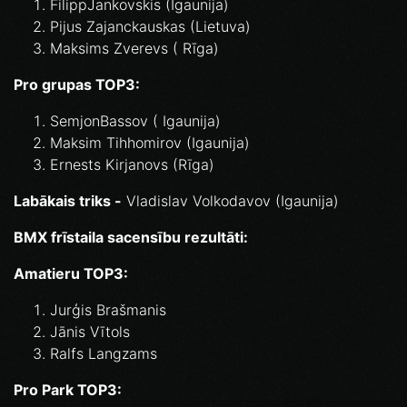
FilippJankovskis (Igaunija)
Pijus Zajanckauskas (Lietuva)
Maksims Zverevs ( Rīga)
Pro grupas TOP3:
SemjonBassov ( Igaunija)
Maksim Tihhomirov (Igaunija)
Ernests Kirjanovs (Rīga)
Labākais triks -
Vladislav Volkodavov (Igaunija)
BMX frīstaila sacensību rezultāti:
Amatieru TOP3:
Jurģis Brašmanis
Jānis Vītols
Ralfs Langzams
Pro Park TOP3: