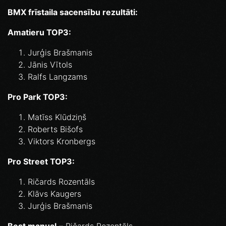
BMX frīstaila sacensību rezultāti:
Amatieru TOP3:
Jurģis Brašmanis
Jānis Vītols
Ralfs Langzams
Pro Park TOP3:
Matīss Klūdziņš
Roberts Bišofs
Viktors Kronbergs
Pro Street TOP3:
Ričards Rozentāls
Klāvs Kaugers
Jurģis Brašmanis