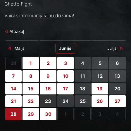
Ghetto Fight
Vairāk informācijas jau drīzumā!
Atpakaļ
Maijs
Jūnijs
Jūlijs
31
1
2
3
4
5
6
7
8
9
10
11
12
13
14
15
16
17
18
19
20
21
22
23
24
25
26
27
28
29
30
1
2
3
4