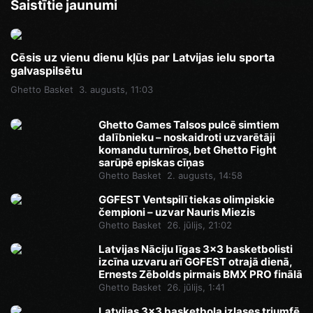
Saistītie jaunumi
Cēsis uz vienu dienu kļūs par Latvijas ielu sporta
galvaspilsētu
Ghetto Basket
3. augusts, 11:03
Ghetto Games Talsos pulcē simtiem
dalībnieku – noskaidroti uzvarētāji
komandu turnīros, bet Ghetto Fight
sarūpē episkas cīņas
Ghetto Basket
2. augusts, 14:58
GGFEST Ventspilī tiekas olimpiskie
čempioni – uzvar Nauris Miezis
Ghetto Basket
26. jūlijs, 21:02
Latvijas Nāciju līgas 3x3 basketbolisti
izcīna uzvaru arī GGFEST otrajā dienā,
Ernests Zēbolds pirmais BMX PRO finālā
Ghetto Basket
26. jūlijs, 1:41
Latvijas 3x3 basketbola izlases triumfē