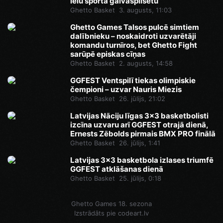
ielu sporta galvaspilsētu
Ghetto Basket
3. augusts, 11:03
Ghetto Games Talsos pulcē simtiem
dalībnieku – noskaidroti uzvarētāji
komandu turnīros, bet Ghetto Fight
sarūpē episkas cīņas
Ghetto Basket
2. augusts, 14:58
GGFEST Ventspilī tiekas olimpiskie
čempioni – uzvar Nauris Miezis
Ghetto Basket
26. jūlijs, 21:02
Latvijas Nāciju līgas 3x3 basketbolisti
izcīna uzvaru arī GGFEST otrajā dienā,
Ernests Zēbolds pirmais BMX PRO finālā
Ghetto Basket
26. jūlijs, 1:41
Latvijas 3x3 basketbola izlases triumfē
GGFEST atklāšanas dienā
Ghetto Basket
25. jūlijs, 0:18
Ghetto Games 18. sezona
Izstrādāts pie
codeart.lv