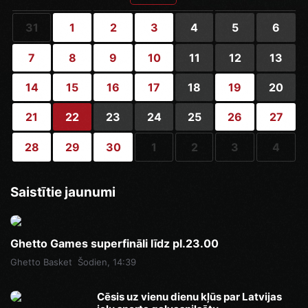
31
1
2
3
4
5
6
7
8
9
10
11
12
13
14
15
16
17
18
19
20
21
22
23
24
25
26
27
28
29
30
1
2
3
4
Saistītie jaunumi
Ghetto Games superfināli līdz pl.23.00
Ghetto Basket
Šodien, 14:39
Cēsis uz vienu dienu kļūs par Latvijas