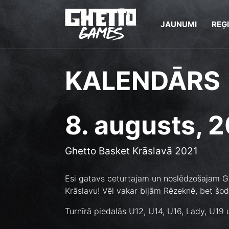
JAUNUMI
REĢ
KALENDĀRS
8. augusts, 
Ghetto Basket Krāslavā 2021
Esi gatavs ceturtajam un noslēdzošajam Gh
Krāslavu! Vēl vakar bijām Rēzeknē, bet šod
Turnīrā piedalās U12, U14, U16, Lady, U19