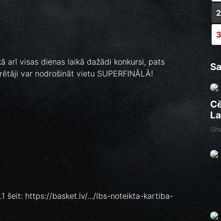
 arī visas dienas laikā dažādi konkursi, pats
Sa
arētāji var nodrošināt vietu SUPERFINĀLĀ!
Cē
La
Ghe
1 šeit: https://basket.lv/.../lbs-noteikta-kartiba-