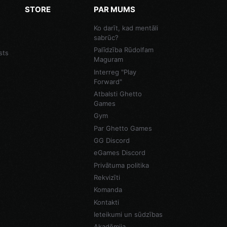
STORE
PAR MUMS
Ko darīt, kad mentāli
sabrūc?
Palīdzība Rūdolfam
sts
Maguram
Interreg "Play
Forward"
Atbalsti Ghetto
Games
Gym
Par Ghetto Games
GG Discord
eGames Discord
Privātuma politika
Rekvizīti
Komanda
Kontakti
Ieteikumi un sūdzības
Akadēmija