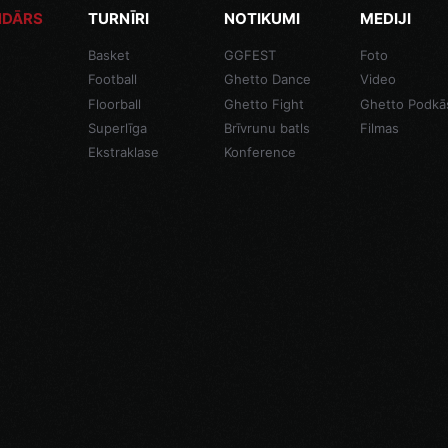
NDĀRS
TURNĪRI
NOTIKUMI
MEDIJI
Basket
GGFEST
Foto
Football
Ghetto Dance
Video
Floorball
Ghetto Fight
Ghetto Podkā
Superlīga
Brīvrunu batls
Filmas
Ekstraklase
Konference