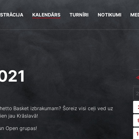
ISTRĀCIJA
KALENDĀRS
TURNĪRI
NOTIKUMI
MED
2021
etto Basket izbrakumam? Šoreiz visi ceļi ved uz
ien jau Krāslavā!
 un Open grupas!