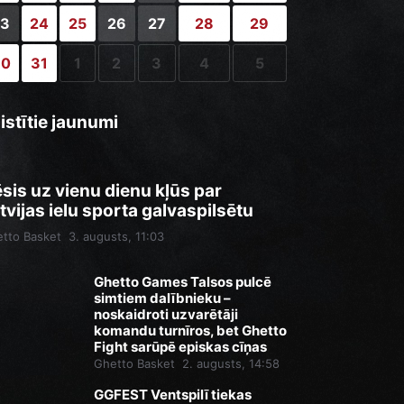
23
24
25
26
27
28
29
30
31
1
2
3
4
5
istītie jaunumi
sis uz vienu dienu kļūs par
tvijas ielu sporta galvaspilsētu
tto Basket
3. augusts, 11:03
Ghetto Games Talsos pulcē
simtiem dalībnieku –
noskaidroti uzvarētāji
komandu turnīros, bet Ghetto
Fight sarūpē episkas cīņas
Ghetto Basket
2. augusts, 14:58
GGFEST Ventspilī tiekas