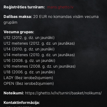
Reģistrēties turnīram:
mans.ghetto.lv
Dalības maksa:
20 EUR no komandas visām vecuma
grupām
Vecuma grupas:
U12 (2012. g. dz. un jaunāki)
U12 meitenes (2012. g. dz. un jaunākas)
U14 (2010. g. dz. un jaunāki)
U14 meitenes (2010. g. dz. un jaunākas)
U16 (2008. g. dz. un jaunāki)
U16 meitenes (2008. g. dz. un jaunākas)
U18 (2006. g. dz. un jaunāki)
LADY (Bez ierobežojumiem)
OPEN (Bez ierobežojumiem)
Noteikumi:
https://ghetto.lv/lv/turniri/basket/nolikums/
Kontaktinformācija: