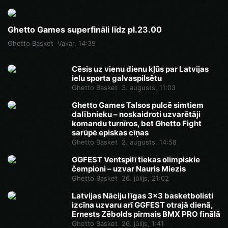
Ghetto Games superfināli līdz pl.23.00
Ghetto Basket
Vakar, 14:39
Cēsis uz vienu dienu kļūs par Latvijas
ielu sporta galvaspilsētu
Ghetto Basket
3. augusts, 11:03
Ghetto Games Talsos pulcē simtiem
dalībnieku – noskaidroti uzvarētāji
komandu turnīros, bet Ghetto Fight
sarūpē episkas cīņas
Ghetto Basket
2. augusts, 14:58
GGFEST Ventspilī tiekas olimpiskie
čempioni – uzvar Nauris Miezis
Ghetto Basket
26. jūlijs, 21:02
Latvijas Nāciju līgas 3x3 basketbolisti
izcīna uzvaru arī GGFEST otrajā dienā,
Ernests Zēbolds pirmais BMX PRO finālā
Ghetto Basket
26. jūlijs, 1:41