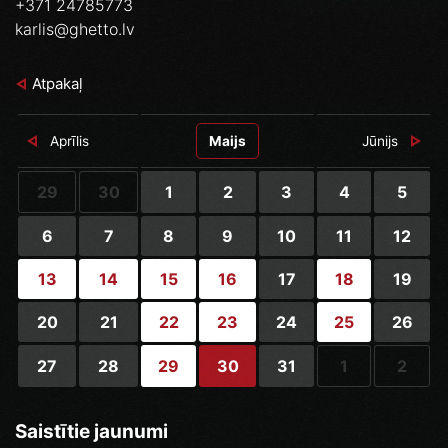
+371 24785773
karlis@ghetto.lv
Atpakaļ
Aprīlis
Maijs
Jūnijs
29
30
1
2
3
4
5
6
7
8
9
10
11
12
13
14
15
16
17
18
19
20
21
22
23
24
25
26
27
28
29
30
31
1
2
Saistītie jaunumi