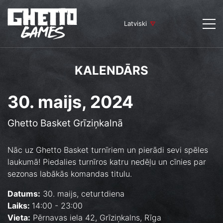
Latviski
KALENDĀRS
30. maijs, 2024
Ghetto Basket Grīziņkalnā
Nāc uz Ghetto Basket turnīriem un pierādi sevi spēles
laukumā! Piedalies turnīros katru nedēļu un cīnies par
sezonas labākās komandas titulu.
Datums:
30. maijs, ceturtdiena
Laiks:
14:00 - 23:00
Vieta:
Pērnavas iela 42, Grīziņkalns, Rīga