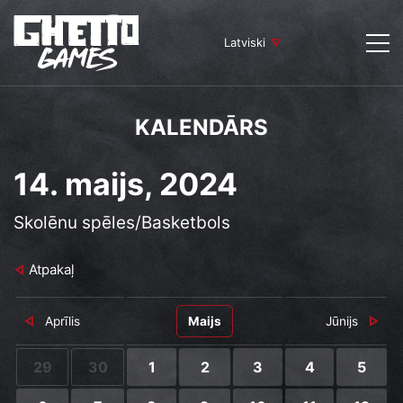
Latviski
KALENDĀRS
14. maijs, 2024
Skolēnu spēles/Basketbols
Atpakaļ
Aprīlis
Maijs
Jūnijs
29
30
1
2
3
4
5