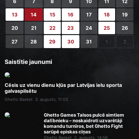
6
7
8
9
10
11
12
13
14
15
16
17
18
19
20
21
22
23
24
25
26
27
28
29
30
31
1
2
Saistītie jaunumi
Cēsis uz vienu dienu kļūs par Latvijas ielu sporta
galvaspilsētu
Ghetto Basket
3. augusts, 11:03
Ghetto Games Talsos pulcē simtiem
dalībnieku – noskaidroti uzvarētāji
komandu turnīros, bet Ghetto Fight
sarūpē episkas cīņas
Ghetto Basket
2. augusts, 14:58