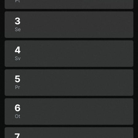
Pt
3
Se
4
Sv
5
Pr
6
Ot
7