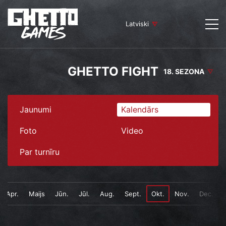
Latviski
GHETTO FIGHT
18. SEZONA
Jaunumi
Kalendārs
Foto
Video
Par turnīru
Apr.
Maijs
Jūn.
Jūl.
Aug.
Sept.
Okt.
Nov.
Dec.