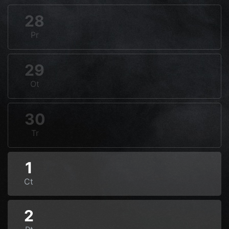
28
Pr
29
Ot
30
Tr
1
Ct
2