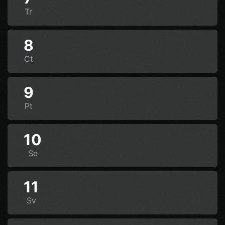
Tr
8
Ct
9
Pt
10
Se
11
Sv