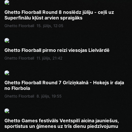
Ghetto Floorball Round 8 noslēdz jūliju - ceļš uz
Superfinālu kļūst arvien spraigāks
Ghetto Floorball
15. jūlijs, 12:05
Ghetto Floorball pirmo reizi viesojas Lielvārdē
Ghetto Floorball
11. jūlijs, 21:42
Ghetto Floorball Round 7 Grīziņkalnā - Hokejs ir daļa
no Florbola
Ghetto Floorball
8. jūlijs, 19:55
Ghetto Games festivāls Ventspilī aicina jauniešus,
sportistus un ģimenes uz trīs dienu piedzīvojumu