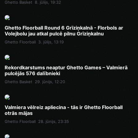
Ghetto Basket
8. jūlijs, 19:32
Ghetto Floorball Round 6 Grīziņkalnā - Florbols ar
Volejbolu jau atkal pulcē pilnu Grīziņkalnu
Ghetto Floorball
3. jūlijs, 13:19
Rekordkarstums neaptur Ghetto Games – Valmierā
pulcējās 576 dalībnieki
Ghetto Basket
29. jūnijs, 12:20
Valmiera vēlreiz apliecina - tās ir Ghetto Floorball
otrās mājas
Ghetto Floorball
28. jūnijs, 23:35