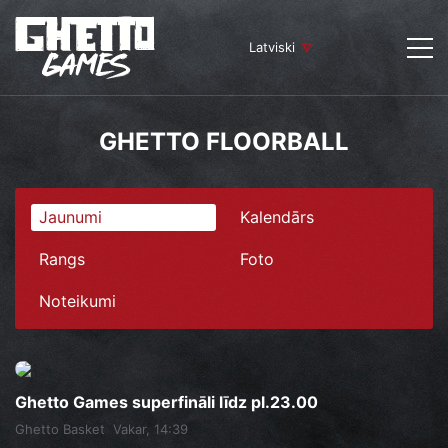
Latviski
GHETTO FLOORBALL
Jaunumi
Kalendārs
Rangs
Foto
Noteikumi
Ghetto Games superfināli līdz pl.23.00
Ghetto Basket
Vakar, 14:39