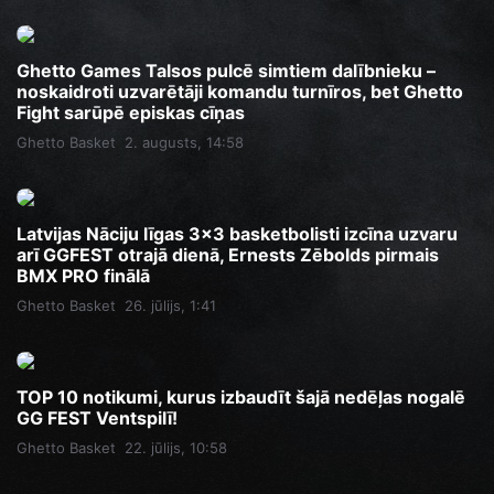
Ghetto Games Talsos pulcē simtiem dalībnieku –
noskaidroti uzvarētāji komandu turnīros, bet Ghetto
Fight sarūpē episkas cīņas
Ghetto Basket
2. augusts, 14:58
Latvijas Nāciju līgas 3x3 basketbolisti izcīna uzvaru
arī GGFEST otrajā dienā, Ernests Zēbolds pirmais
BMX PRO finālā
Ghetto Basket
26. jūlijs, 1:41
TOP 10 notikumi, kurus izbaudīt šajā nedēļas nogalē
GG FEST Ventspilī!
Ghetto Basket
22. jūlijs, 10:58