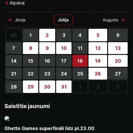
Atpakaļ
Jūnijs
Jūlijs
Augusts
30
1
2
3
4
5
6
7
8
9
10
11
12
13
14
15
16
17
18
19
20
21
22
23
24
25
26
27
28
29
30
31
1
2
3
Saistītie jaunumi
Ghetto Games superfināli līdz pl.23.00