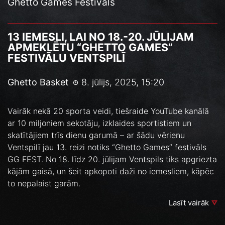
Ghetto Games Festivāls
13 IEMESLI, LAI NO 18.-20. JŪLIJAM
APMEKLĒTU “GHETTO GAMES”
FESTIVĀLU VENTSPILĪ
Ghetto Basket
8. jūlijs, 2025, 15:20
Vairāk nekā 20 sporta veidi, tiešraide YouTube kanālā
ar 10 miljoniem sekotāju, izklaides sportistiem un
skatītājiem trīs dienu garumā – ar šādu vērienu
Ventspilī jau 13. reizi notiks “Ghetto Games” festivāls
GG FEST. No 18. līdz 20. jūlijam Ventspils tiks apgriezta
kājām gaisā, un šeit apkopoti daži no iemesliem, kāpēc
to nepalaist garām.
Lasīt vairāk