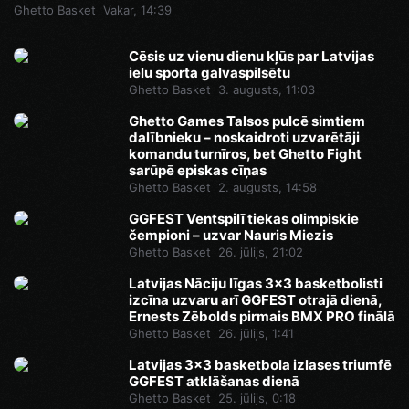
Ghetto Basket
Vakar, 14:39
Cēsis uz vienu dienu kļūs par Latvijas
ielu sporta galvaspilsētu
Ghetto Basket
3. augusts, 11:03
Ghetto Games Talsos pulcē simtiem
dalībnieku – noskaidroti uzvarētāji
komandu turnīros, bet Ghetto Fight
sarūpē episkas cīņas
Ghetto Basket
2. augusts, 14:58
GGFEST Ventspilī tiekas olimpiskie
čempioni – uzvar Nauris Miezis
Ghetto Basket
26. jūlijs, 21:02
Latvijas Nāciju līgas 3x3 basketbolisti
izcīna uzvaru arī GGFEST otrajā dienā,
Ernests Zēbolds pirmais BMX PRO finālā
Ghetto Basket
26. jūlijs, 1:41
Latvijas 3x3 basketbola izlases triumfē
GGFEST atklāšanas dienā
Ghetto Basket
25. jūlijs, 0:18