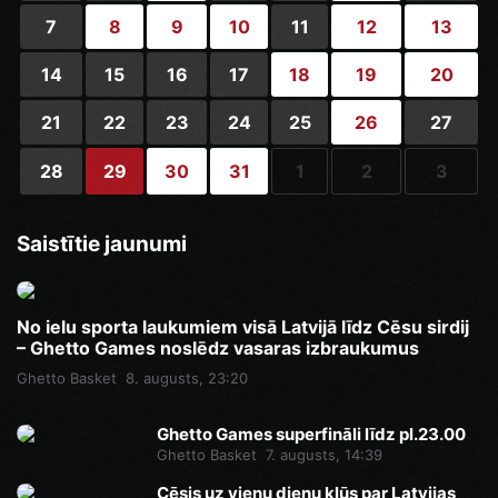
7
8
9
10
11
12
13
14
15
16
17
18
19
20
21
22
23
24
25
26
27
28
29
30
31
1
2
3
Saistītie jaunumi
No ielu sporta laukumiem visā Latvijā līdz Cēsu sirdij
– Ghetto Games noslēdz vasaras izbraukumus
Ghetto Basket
8. augusts, 23:20
Ghetto Games superfināli līdz pl.23.00
Ghetto Basket
7. augusts, 14:39
Cēsis uz vienu dienu kļūs par Latvijas