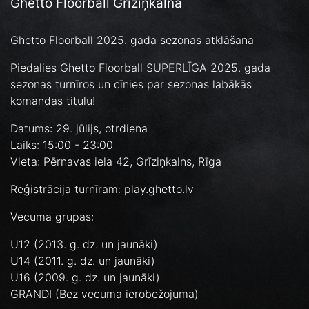
Ghetto Floorball Grīziņkalnā
Ghetto Floorball 2025. gada sezonas atklāšana
Piedalies Ghetto Floorball SUPERLĪGA 2025. gada
sezonas turnīros un cīnies par sezonas labākās
komandas titulu!
Datums: 29. jūlijs, otrdiena
Laiks: 15:00 - 23:00
Vieta: Pērnavas iela 42, Grīziņkalns, Rīga
Reģistrācija turnīram: play.ghetto.lv
Vecuma grupas:
U12 (2013. g. dz. un jaunāki)
U14 (2011. g. dz. un jaunāki)
U16 (2009. g. dz. un jaunāki)
GRANDI (Bez vecuma ierobežojuma)