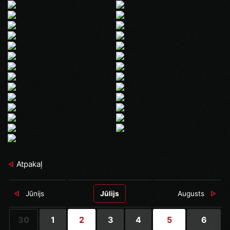
Atpakaļ
Jūnijs
Jūlijs
Augusts
30
1
2
3
4
5
6