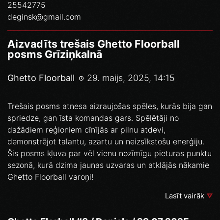
25542775
deginsk@gmail.com
Aizvadīts trešais Ghetto Floorball
posms Grīziņkalnā
Ghetto Floorball
29. maijs, 2025, 14:15
Trešais posms atnesa aizraujošas spēles, kurās bija gan
spriedze, gan īsta komandas gars. Spēlētāji no
dažādiem reģioniem cīnījās ar pilnu atdevi,
demonstrējot talantu, azartu un neizsīkstošu enerģiju.
Šis posms kļuva par vēl vienu nozīmīgu pieturas punktu
sezonā, kurā dzima jaunas uzvaras un atklājās nākamie
Ghetto Floorball varoņi!
Lasīt vairāk