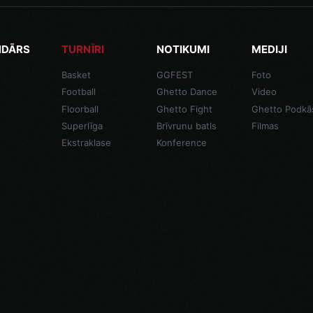
NDĀRS
TURNĪRI
NOTIKUMI
MEDIJI
Basket
GGFEST
Foto
Football
Ghetto Dance
Video
Floorball
Ghetto Fight
Ghetto Podkā
Superlīga
Brīvrunu batls
Filmas
Ekstraklase
Konference