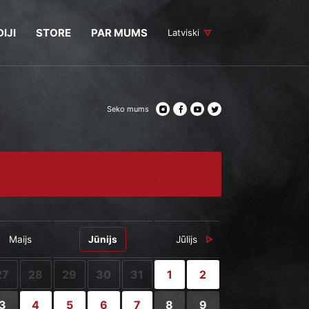
IJI
STORE
PAR MUMS
Latviski
Seko mums
Maijs
Jūnijs
Jūlijs
27
28
29
30
31
1
2
3
4
5
6
7
8
9