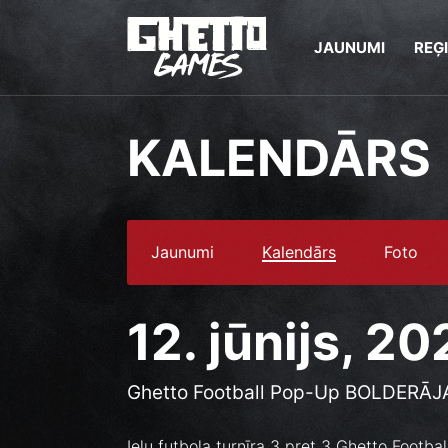
JAUNUMI
REĢ
KALENDĀRS
Jaunumi
Kalendārs
Foto
12. jūnijs, 2
Ghetto Football Pop-Up BOLDERĀJ
Ielu futbola turnīra 3 pret 3 Ghetto Footb