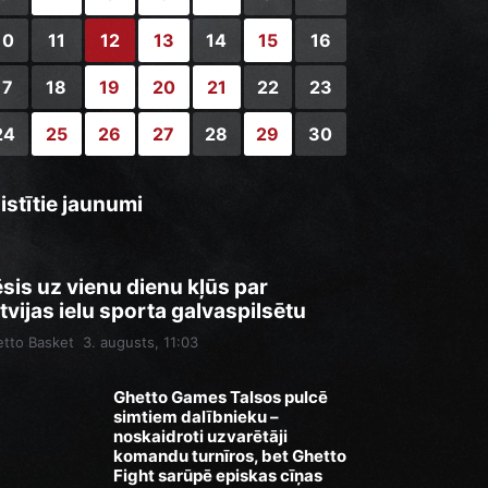
10
11
12
13
14
15
16
17
18
19
20
21
22
23
24
25
26
27
28
29
30
istītie jaunumi
sis uz vienu dienu kļūs par
tvijas ielu sporta galvaspilsētu
tto Basket
3. augusts, 11:03
Ghetto Games Talsos pulcē
simtiem dalībnieku –
noskaidroti uzvarētāji
komandu turnīros, bet Ghetto
Fight sarūpē episkas cīņas