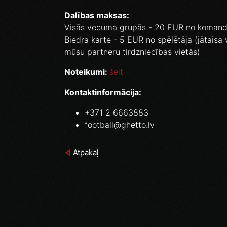
Dalības maksas:
Visās vecuma grupās - 20 EUR no koman
Biedra karte - 5 EUR no spēlētāja (jātaisa v
mūsu partneru tirdzniecības vietās)
Noteikumi:
šeit
Kontaktinformācija:
+371 2 6663883
football@ghetto.lv
Atpakaļ