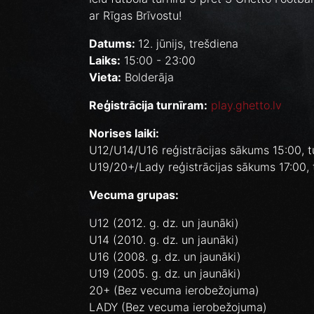
ar Rīgas Brīvostu!
Datums:
12. jūnijs, trešdiena
Laiks:
15:00 - 23:00
Vieta:
Bolderāja
Reģistrācija turnīram:
play.ghetto.lv
Norises laiki:
U12/U14/U16 reģistrācijas sākums 15:00, t
U19/20+/Lady reģistrācijas sākums 17:00, 
Vecuma grupas:
U12 (2012. g. dz. un jaunāki)
U14 (2010. g. dz. un jaunāki)
U16 (2008. g. dz. un jaunāki)
U19 (2005. g. dz. un jaunāki)
20+ (Bez vecuma ierobežojuma)
LADY (Bez vecuma ierobežojuma)