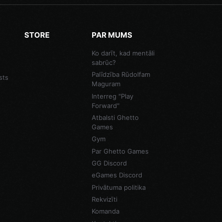
STORE
PAR MUMS
Ko darīt, kad mentāli
sabrūc?
Palīdzība Rūdolfam
sts
Maguram
Interreg "Play
Forward"
Atbalsti Ghetto
Games
Gym
Par Ghetto Games
GG Discord
eGames Discord
Privātuma politika
Rekvizīti
Komanda