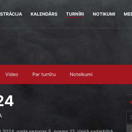
ISTRĀCIJA
KALENDĀRS
TURNĪRI
NOTIKUMI
MED
Video
Par turnīru
Noteikumi
024
A
all 2024. gada sezonas 5. posms 12. jūnijā sadarbībā