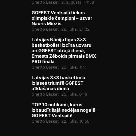
Ghetto Basket
2. augusts, 14:58
GGFEST Ventspilī tiekas
olimpiskie čempioni – uzvar
Nauris Miezis
Ghetto Basket
26. jūlijs, 21:02
Latvijas Nāciju līgas 3x3
basketbolisti izcīna uzvaru
arī GGFEST otrajā dienā,
Ernests Zēbolds pirmais BMX
PRO finālā
Ghetto Basket
26. jūlijs, 1:41
Latvijas 3x3 basketbola
izlases triumfē GGFEST
atklāšanas dienā
Ghetto Basket
25. jūlijs, 0:18
TOP 10 notikumi, kurus
izbaudīt šajā nedēļas nogalē
GG FEST Ventspilī!
Ghetto Basket
22. jūlijs, 10:58