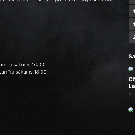
Sa
urnīra sākums 16:00
turnīra sākums 18:00
Cē
La
Ghe