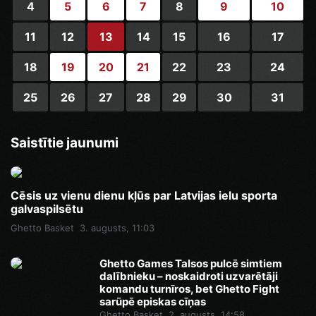
4
5
6
7
8
9
10
11
12
13
14
15
16
17
18
19
20
21
22
23
24
25
26
27
28
29
30
31
Saistītie jaunumi
Cēsis uz vienu dienu kļūs par Latvijas ielu sporta
galvaspilsētu
Ghetto Basket
3. augusts, 11:03
Ghetto Games Talsos pulcē simtiem
dalībnieku – noskaidroti uzvarētāji
komandu turnīros, bet Ghetto Fight
sarūpē episkas cīņas
Ghetto Basket
2. augusts, 14:58