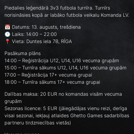
Piedalies leģendārā 3v3 futbola turnīra. Turnīrs
norisināsies kopā ar labāko futbola veikalu Komanda LV.
📅 Datums: 13. augusts, trešdiena
🕑 Laiks: 14:00 – 22:00
📍 Vieta: Duntes iela 7B, RĪGA
Pasākuma plāns
14:00 – Reģistrācija U12, U14, U16 vecuma grupām
15:00 – Turnīra sākums U12, U14, U16 vecuma grupām
17:00 – Reģistrācija 17+ vecuma grupai
18:00 – Turnīra sākums 17+ vecuma grupai
Dalības maksa: 20 EUR no komandas visām vecuma
grupām
Sezonas licence: 5 EUR (jāiegādājas vienu reizi, derīga
visai sezonai, iekļauj atlaides Ghetto Games sadarbības
partneru tirdzniecības vietās)