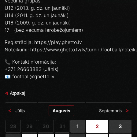
Vecuma grupas:
U12 (2013. g. dz. un jaunāki)
U14 (2011. g. dz. un jaunāki)
U16 (2009. g. dz. un jaunāki)
17+ (bez vecuma ierobežojumiem)
Reģistrācija: https://play.ghetto.lv
Noteikumi: https://www.ghetto.lv/lv/turniri/football/noteik
📞 Kontaktinformācija:
+371 26663883 (Jānis)
📧 football@ghetto.lv
Atpakaļ
Jūlijs
Augusts
Septembris
28
29
30
31
1
2
3