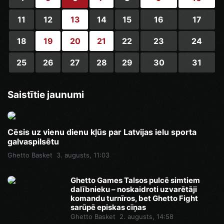
11
12
13
14
15
16
17
18
19
20
21
22
23
24
25
26
27
28
29
30
31
Saistītie jaunumi
Cēsis uz vienu dienu kļūs par Latvijas ielu sporta
galvaspilsētu
Ghetto Basket
3. augusts, 11:03
Ghetto Games Talsos pulcē simtiem
dalībnieku – noskaidroti uzvarētāji
komandu turnīros, bet Ghetto Fight
sarūpē episkas cīņas
Ghetto Basket
2. augusts, 14:58