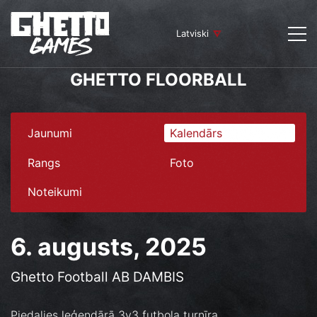
Latviski
GHETTO FLOORBALL
Jaunumi
Kalendārs
Rangs
Foto
Noteikumi
6. augusts, 2025
Ghetto Football AB DAMBIS
Piedalies leģendārā 3v3 futbola turnīra.