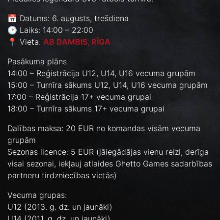
📅 Datums: 6. augusts, trešdiena
🕑 Laiks: 14:00 – 22:00
📍 Vieta:
AB DAMBIS, RĪGA
Pasākuma plāns
14:00 – Reģistrācija U12, U14, U16 vecuma grupām
15:00 – Turnīra sākums U12, U14, U16 vecuma grupām
17:00 – Reģistrācija 17+ vecuma grupai
18:00 – Turnīra sākums 17+ vecuma grupai
Dalības maksa: 20 EUR no komandas visām vecuma
grupām
Sezonas licence: 5 EUR (jāiegādājas vienu reizi, derīga
visai sezonai, iekļauj atlaides Ghetto Games sadarbības
partneru tirdzniecības vietās)
Vecuma grupas:
U12 (2013. g. dz. un jaunāki)
U14 (2011. g. dz. un jaunāki)