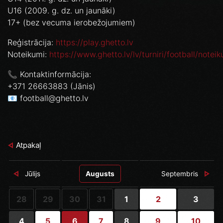
U16 (2009. g. dz. un jaunāki)
17+ (bez vecuma ierobežojumiem)
Reģistrācija:
https://play.ghetto.lv
Noteikumi:
https://www.ghetto.lv/lv/turniri/football/noteik
📞 Kontaktinformācija:
+371 26663883 (Jānis)
📧 football@ghetto.lv
Atpakaļ
Jūlijs
Augusts
Septembris
28
29
30
31
1
2
3
4
5
6
7
8
9
10