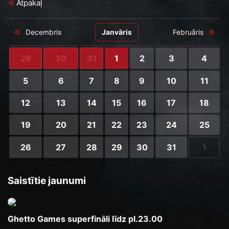
Atpakaļ
Decembris
Janvāris
Februāris
29
30
31
1
2
3
4
5
6
7
8
9
10
11
12
13
14
15
16
17
18
19
20
21
22
23
24
25
26
27
28
29
30
31
1
Saistītie jaunumi
Ghetto Games superfināli līdz pl.23.00