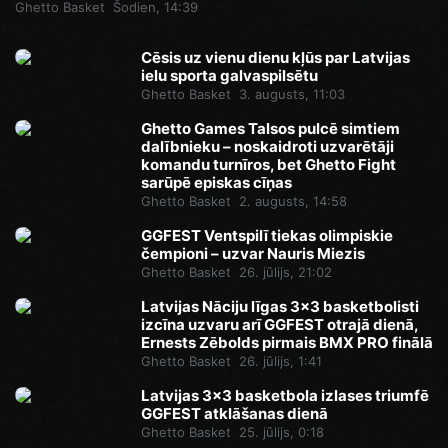
Ghetto Basket
Šodien, 14:39
Cēsis uz vienu dienu kļūs par Latvijas
ielu sporta galvaspilsētu
Ghetto Basket
3. augusts, 11:03
Ghetto Games Talsos pulcē simtiem
dalībnieku – noskaidroti uzvarētāji
komandu turnīros, bet Ghetto Fight
sarūpē episkas cīņas
Ghetto Basket
2. augusts, 14:58
GGFEST Ventspilī tiekas olimpiskie
čempioni – uzvar Nauris Miezis
Ghetto Basket
26. jūlijs, 21:02
Latvijas Nāciju līgas 3x3 basketbolisti
izcīna uzvaru arī GGFEST otrajā dienā,
Ernests Zēbolds pirmais BMX PRO finālā
Ghetto Basket
26. jūlijs, 1:41
Latvijas 3x3 basketbola izlases triumfē
GGFEST atklāšanas dienā
Ghetto Basket
25. jūlijs, 0:18