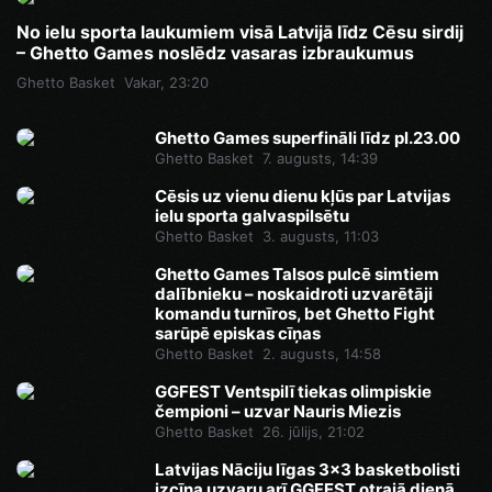
No ielu sporta laukumiem visā Latvijā līdz Cēsu sirdij
– Ghetto Games noslēdz vasaras izbraukumus
Ghetto Basket
Vakar, 23:20
Ghetto Games superfināli līdz pl.23.00
Ghetto Basket
7. augusts, 14:39
Cēsis uz vienu dienu kļūs par Latvijas
ielu sporta galvaspilsētu
Ghetto Basket
3. augusts, 11:03
Ghetto Games Talsos pulcē simtiem
dalībnieku – noskaidroti uzvarētāji
komandu turnīros, bet Ghetto Fight
sarūpē episkas cīņas
Ghetto Basket
2. augusts, 14:58
GGFEST Ventspilī tiekas olimpiskie
čempioni – uzvar Nauris Miezis
Ghetto Basket
26. jūlijs, 21:02
Latvijas Nāciju līgas 3x3 basketbolisti
izcīna uzvaru arī GGFEST otrajā dienā,