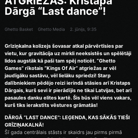
ATGRIEŽAS: Kristapa
Dārgā “Last dance”!
Ghetto Basket
Ghetto Media
2. jūnijs, 9:35
Grīziņkalna kolizejs šovasar atkal pārvērtīsies par
vietu, kur gravitācija uz mirkli neeksistēs un spēlētāji
lidos augstāk kā paši tam spēj noticēt. “Ghetto
Games” rīkotais “Kings Of Air” atgriežas ar vēl
jaudīgāku sastāvu, vēl lielāku spriedzi! Starp
dalībniekiem pēdējo reizi ierindā stāsies arī Kristaps
Dārgais, kurš sevi ir pierādījis ne tikai Latvijas, bet arī
pasaules danku elites kartē. Šis būs vēl viens vakars,
kurš tiks ierakstīts vēstures grāmatās!
DĀRGĀ “LAST DANCE”: LEĢENDA, KAS SĀKĀS TIEŠI
GRĪZIŅAKALNĀ!
Šī gada centrālais stāsts ir skaidrs jau pirms pirmā