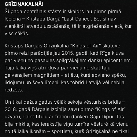
GRĪZIŅAKALNĀ!
Šī gada centrālais stāsts ir skaidrs jau pirms pirmā
lēciena – Kristapa Dārgā “Last Dance”. Bet šī nav
vienkārši atvadu uzstāšanās, tā ir atgriešanās vietā, kur
viss sākās.
Kristaps Dārgais Grīziņkalna “Kings of Air” skatuvē
pirmo reizi parādījās jau 2015. gadā, kad Rīga kļuva
par vienu no pasaules spilgtākajiem danku epicentriem.
Tajā laikā viņš ātri kļuva par vienu no skatītāju
galvenajiem magnētiem – atlētu, kurš apvieno spēku,
lidojumu un šova līmeni, kas tobrīd Latvijā vēl nebija
redzēts.
Un tikai dažus gadus vēlāk sekoja vēsturisks brīdis –
2018. gadā Dārgais izcīnīja savu pirmo “Kings of Air”
uzvaru, dalot titulu ar franču dankeri Gaju Dipuī. Tas
bija mirklis, kas ierakstīja viņu turnīra vēsturē kā vienu
no tā laika ikonām – sportistu, kurš Grīziņkalnā ne tikai