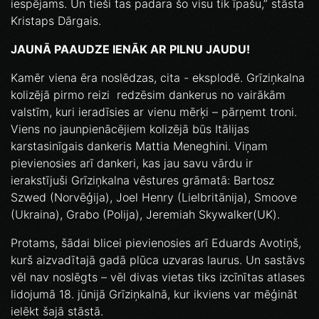
iespējams. Un tieši tas padara šo visu tik īpašu,” stāsta
Kristaps Dārgais.
JAUNĀ PAAUDZE IENĀK AR PILNU JAUDU!
Kamēr viena ēra noslēdzas, cita - eksplodē. Grīziņkalna
kolizējā pirmo reizi redzēsim dankerus no vairākām
valstīm, kuri ieradīsies ar vienu mērķi – pārņemt troni.
Viens no jaunpienācējiem kolizējā būs Itālijas
karstasinīgais dankeris Mattia Meneghini. Viņam
pievienosies arī dankeri, kas jau savu vārdu ir
ierakstījuši Grīziņkalna vēstures grāmatā: Bartosz
Szwed (Norvēģija), Joel Henry (Lielbritānija), Smoove
(Ukraina), Grabo (Polija), Jeremiah Skywalker(UK).
Protams, šādai blicei pievienosies arī Eduards Avotiņš,
kurš aizvadītajā gadā plūca uzvaras laurus. Un sastāvs
vēl nav noslēgts – vēl divas vietas tiks izcīnītas atlases
lidojumā 18. jūnijā Grīziņkalnā, kur ikviens var mēģināt
ielēkt šajā stāstā.