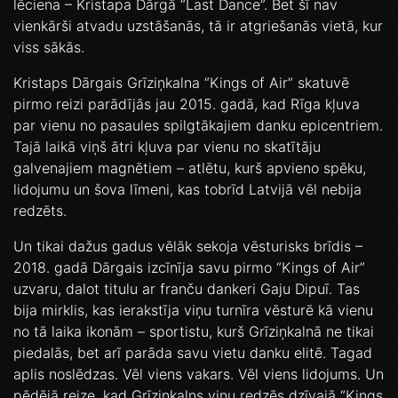
lēciena – Kristapa Dārgā “Last Dance”. Bet šī nav
vienkārši atvadu uzstāšanās, tā ir atgriešanās vietā, kur
viss sākās.
Kristaps Dārgais Grīziņkalna “Kings of Air” skatuvē
pirmo reizi parādījās jau 2015. gadā, kad Rīga kļuva
par vienu no pasaules spilgtākajiem danku epicentriem.
Tajā laikā viņš ātri kļuva par vienu no skatītāju
galvenajiem magnētiem – atlētu, kurš apvieno spēku,
lidojumu un šova līmeni, kas tobrīd Latvijā vēl nebija
redzēts.
Un tikai dažus gadus vēlāk sekoja vēsturisks brīdis –
2018. gadā Dārgais izcīnīja savu pirmo “Kings of Air”
uzvaru, dalot titulu ar franču dankeri Gaju Dipuī. Tas
bija mirklis, kas ierakstīja viņu turnīra vēsturē kā vienu
no tā laika ikonām – sportistu, kurš Grīziņkalnā ne tikai
piedalās, bet arī parāda savu vietu danku elitē. Tagad
aplis noslēdzas. Vēl viens vakars. Vēl viens lidojums. Un
pēdējā reize, kad Grīziņkalns viņu redzēs dzīvajā “Kings