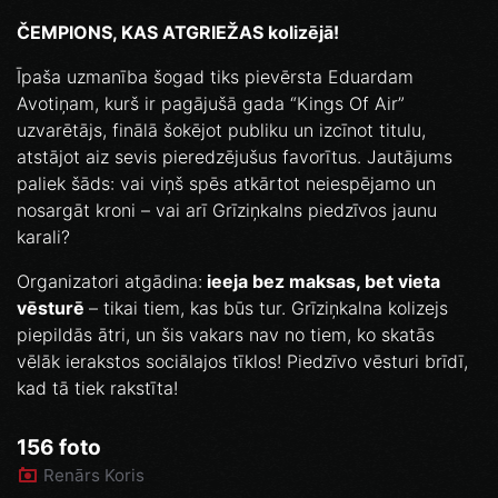
ČEMPIONS, KAS ATGRIEŽAS kolizējā!
Īpaša uzmanība šogad tiks pievērsta Eduardam
Avotiņam, kurš ir pagājušā gada “Kings Of Air”
uzvarētājs, finālā šokējot publiku un izcīnot titulu,
atstājot aiz sevis pieredzējušus favorītus. Jautājums
paliek šāds: vai viņš spēs atkārtot neiespējamo un
nosargāt kroni – vai arī Grīziņkalns piedzīvos jaunu
karali?
Organizatori atgādina:
ieeja bez maksas, bet vieta
vēsturē
– tikai tiem, kas būs tur. Grīziņkalna kolizejs
piepildās ātri, un šis vakars nav no tiem, ko skatās
vēlāk ierakstos sociālajos tīklos! Piedzīvo vēsturi brīdī,
kad tā tiek rakstīta!
156 foto
Renārs Koris