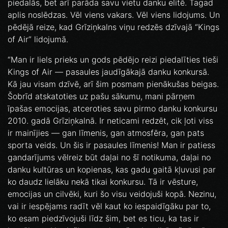
piedalās, bet arī parāda savu vietu danku elitē. Tagad
aplis noslēdzas. Vēl viens vakars. Vēl viens lidojums. Un
pēdējā reize, kad Grīziņkalns viņu redzēs dzīvajā “Kings
of Air” lidojumā.
“Man ir liels prieks un gods pēdējo reizi piedalīties tieši
Kings of Air — pasaules jaudīgākajā danku konkursā.
Kā jau visam dzīvē, arī šim posmam pienākušas beigas.
Šobrīd atskatoties uz pašu sākumu, mani pārņem
īpašas emocijas, atceroties savu pirmo danku konkursu
2010. gadā Grīziņkalnā. Ir neticami redzēt, cik ļoti viss
ir mainījies — gan līmenis, gan atmosfēra, gan pats
sporta veids. Un šis ir pasaules līmenis! Man ir patiess
gandarījums vēlreiz būt daļai no šī notikuma, daļai no
danku kultūras un kopienas, kas gadu gaitā kļuvusi par
ko daudz lielāku nekā tikai konkursu. Tā ir vēsture,
emocijas un cilvēki, kuri šo visu veidojuši kopā. Nezinu,
vai ir iespējams radīt vēl kaut ko iespaidīgāku par to,
ko esam piedzīvojuši līdz šim, bet es ticu, ka tas ir