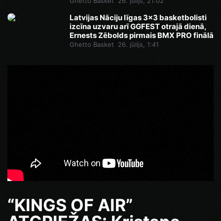
Ghetto Basket
26. jūlijs, 21:02
Latvijas Nāciju līgas 3x3 basketbolisti
izcīna uzvaru arī GGFEST otrajā dienā,
Ernests Zēbolds pirmais BMX PRO finālā
Ghetto Basket
26. jūlijs, 1:41
“KINGS OF AIR”