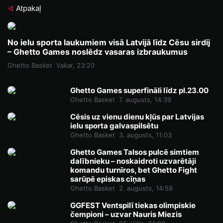
Atpakaļ
No ielu sporta laukumiem visā Latvijā līdz Cēsu sirdij
– Ghetto Games noslēdz vasaras izbraukumus
Ghetto Basket
Vakar, 23:20
Ghetto Games superfināli līdz pl.23.00
Ghetto Basket
7. augusts, 14:39
Cēsis uz vienu dienu kļūs par Latvijas
ielu sporta galvaspilsētu
Ghetto Basket
3. augusts, 11:03
Ghetto Games Talsos pulcē simtiem
dalībnieku – noskaidroti uzvarētāji
komandu turnīros, bet Ghetto Fight
sarūpē episkas cīņas
Ghetto Basket
2. augusts, 14:58
GGFEST Ventspilī tiekas olimpiskie
čempioni – uzvar Nauris Miezis