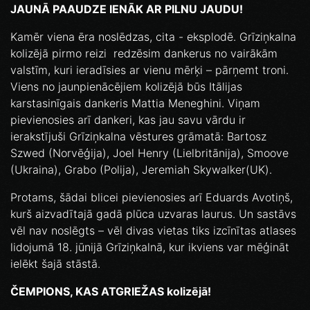
JAUNĀ PAAUDZE IENĀK AR PILNU JAUDU!
Kamēr viena ēra noslēdzas, cita - eksplodē. Grīziņkalna
kolizējā pirmo reizi redzēsim dankerus no vairākām
valstīm, kuri ieradīsies ar vienu mērķi – pārņemt troni.
Viens no jaunpienācējiem kolizējā būs Itālijas
karstasinīgais dankeris Mattia Meneghini. Viņam
pievienosies arī dankeri, kas jau savu vārdu ir
ierakstījuši Grīziņkalna vēstures grāmatā: Bartosz
Szwed (Norvēģija), Joel Henry (Lielbritānija), Smoove
(Ukraina), Grabo (Polija), Jeremiah Skywalker(UK).
Protams, šādai blicei pievienosies arī Eduards Avotiņš,
kurš aizvadītajā gadā plūca uzvaras laurus. Un sastāvs
vēl nav noslēgts – vēl divas vietas tiks izcīnītas atlases
lidojumā 18. jūnijā Grīziņkalnā, kur ikviens var mēģināt
ielēkt šajā stāstā.
ČEMPIONS, KAS ATGRIEŽAS kolizējā!