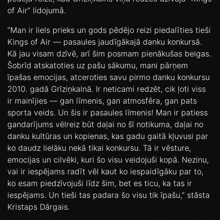
of Air” lidojumā.
“Man ir liels prieks un gods pēdējo reizi piedalīties tieši
Kings of Air — pasaules jaudīgākajā danku konkursā.
Kā jau visam dzīvē, arī šim posmam pienākušas beigas.
Šobrīd atskatoties uz pašu sākumu, mani pārņem
īpašas emocijas, atceroties savu pirmo danku konkursu
2010. gadā Grīziņkalnā. Ir neticami redzēt, cik ļoti viss
ir mainījies — gan līmenis, gan atmosfēra, gan pats
sporta veids. Un šis ir pasaules līmenis! Man ir patiess
gandarījums vēlreiz būt daļai no šī notikuma, daļai no
danku kultūras un kopienas, kas gadu gaitā kļuvusi par
ko daudz lielāku nekā tikai konkursu. Tā ir vēsture,
emocijas un cilvēki, kuri šo visu veidojuši kopā. Nezinu,
vai ir iespējams radīt vēl kaut ko iespaidīgāku par to,
ko esam piedzīvojuši līdz šim, bet es ticu, ka tas ir
iespējams. Un tieši tas padara šo visu tik īpašu,” stāsta
Kristaps Dārgais.