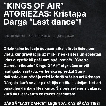
“KINGS OF AIR”
ATGRIEŽAS: Kristapa
Dārgā “Last dance”!
Ghetto Basket
Ghetto Media
2. jūnijs, 9:35
Grīziņkalna kolizejs šovasar atkal pārvērtīsies par
vietu, kur gravitācija uz mirkli neeksistēs un spēlētāji
lidos augstāk kā paši tam spēj noticēt. “Ghetto
Games” rīkotais “Kings Of Air” atgriežas ar vēl
jaudīgāku sastāvu, vēl lielāku spriedzi! Starp
dalībniekiem pēdējo reizi ierindā stāsies arī Kristaps
Dārgais, kurš sevi ir pierādījis ne tikai Latvijas, bet arī
pasaules danku elites kartē. Šis būs vēl viens vakars,
kurš tiks ierakstīts vēstures grāmatās!
DĀRGĀ “LAST DANCE”: LEĢENDA, KAS SĀKĀS TIEŠI