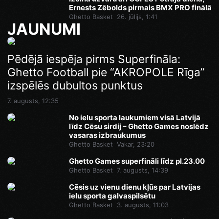
Ernests Zēbolds pirmais BMX PRO finālā
Ghetto Basket
26. jūlijs, 1:41
JAUNUMI
Ghetto Games superfināli līdz pl.23.00
Pēdējā iespēja pirms Superfināla:
Ghetto Football pie “AKROPOLE Rīga”
7. augusts, 14:46
izspēlēs dubultos punktus
7. augusts, 12:35
No ielu sporta laukumiem visā Latvijā
līdz Cēsu sirdij – Ghetto Games noslēdz
vasaras izbraukumus
Ghetto Basket
Vakar, 23:20
Ghetto Games superfināli līdz pl.23.00
Ghetto Basket
7. augusts, 14:39
Cēsis uz vienu dienu kļūs par Latvijas
ielu sporta galvaspilsētu
Ghetto Basket
3. augusts, 11:03