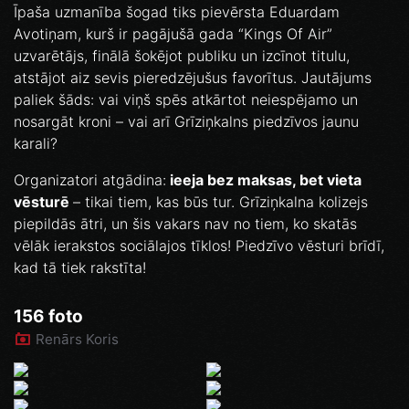
Īpaša uzmanība šogad tiks pievērsta Eduardam
Avotiņam, kurš ir pagājušā gada “Kings Of Air”
uzvarētājs, finālā šokējot publiku un izcīnot titulu,
atstājot aiz sevis pieredzējušus favorītus. Jautājums
paliek šāds: vai viņš spēs atkārtot neiespējamo un
nosargāt kroni – vai arī Grīziņkalns piedzīvos jaunu
karali?
Organizatori atgādina:
ieeja bez maksas, bet vieta
vēsturē
– tikai tiem, kas būs tur. Grīziņkalna kolizejs
piepildās ātri, un šis vakars nav no tiem, ko skatās
vēlāk ierakstos sociālajos tīklos! Piedzīvo vēsturi brīdī,
kad tā tiek rakstīta!
156 foto
Renārs Koris