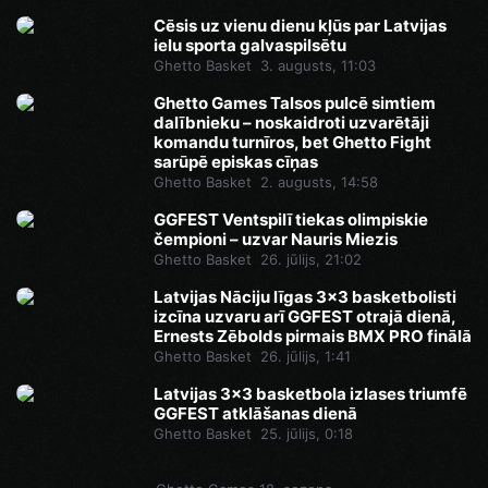
Cēsis uz vienu dienu kļūs par Latvijas
ielu sporta galvaspilsētu
Ghetto Basket
3. augusts, 11:03
Ghetto Games Talsos pulcē simtiem
dalībnieku – noskaidroti uzvarētāji
komandu turnīros, bet Ghetto Fight
sarūpē episkas cīņas
Ghetto Basket
2. augusts, 14:58
GGFEST Ventspilī tiekas olimpiskie
čempioni – uzvar Nauris Miezis
Ghetto Basket
26. jūlijs, 21:02
Latvijas Nāciju līgas 3x3 basketbolisti
izcīna uzvaru arī GGFEST otrajā dienā,
Ernests Zēbolds pirmais BMX PRO finālā
Ghetto Basket
26. jūlijs, 1:41
Latvijas 3x3 basketbola izlases triumfē
GGFEST atklāšanas dienā
Ghetto Basket
25. jūlijs, 0:18