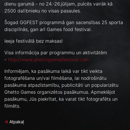
dienu garumā - no 24.-26.jūlijam, pulcēs vairāk kā
2500 dalībnieku no visas pasaules.
Šogad GGFEST programmā gan sacensības 25 sporta
disciplīnās, gan arī Games food festival.
Ieeja festivālā bez maksas!
Visa informācija par programmu un aktivitātēm
-
http://www.ghettogamesfestival.com
Informējam, ka pasākuma laikā var tikt veikta
fotografēšana un/vai filmēšana, lai nodrošinātu
pasākuma atpazīstamību, publicitāti un popularizētu
Ghetto Games organizētos pasākumus. Apmeklējot
pasākumu, Jūs piekrītat, ka varat tikt fotografēts un
filmēts.
Atpakaļ