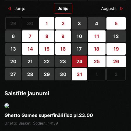
Jūnijs
Jūlijs
Augusts
29
30
1
2
3
4
5
6
7
8
9
10
11
12
13
14
15
16
17
18
19
20
21
22
23
24
25
26
27
28
29
30
31
1
2
Saistītie jaunumi
Ghetto Games superfināli līdz pl.23.00
Ghetto Basket
Šodien, 14:39