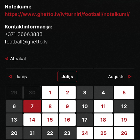
Noteikumi:
https://www.ghetto.lv/lv/turniri/football/noteikumi/
Kontaktinformācija:
+371 26663883
football@ghetto.lv
Atpakaļ
Jūnijs
Jūlijs
Augusts
29
30
1
2
3
4
5
6
7
8
9
10
11
12
13
14
15
16
17
18
19
20
21
22
23
24
25
26