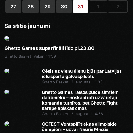
27
28
29
30
31
1
2
Saistītie jaunumi
Ghetto Games superfināli līdz pl.23.00
Ghetto Basket
Vakar, 14:39
Cēsis uz vienu dienu kļūs par Latvijas
ielu sporta galvaspilsētu
Ghetto Basket
3. augusts, 11:03
Ghetto Games Talsos pulcē simtiem
dalībnieku – noskaidroti uzvarētāji
komandu turnīros, bet Ghetto Fight
sarūpē episkas cīņas
Ghetto Basket
2. augusts, 14:58
GGFEST Ventspilī tiekas olimpiskie
čempioni – uzvar Nauris Miezis