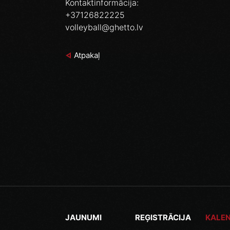
Kontaktinformācija:
+37126822225
volleyball@ghetto.lv
Atpakaļ
JAUNUMI
REĢISTRĀCIJA
KALE