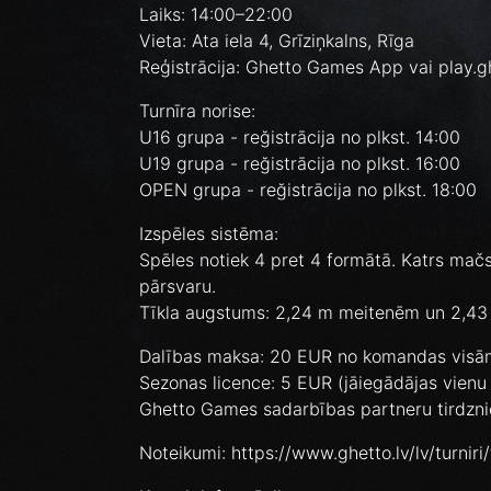
Laiks: 14:00–22:00
Vieta: Ata iela 4, Grīziņkalns, Rīga
Reģistrācija: Ghetto Games App vai play
Turnīra norise:
U16 grupa - reğistrācija no plkst. 14:00
U19 grupa - reğistrācija no plkst. 16:00
OPEN grupa - reğistrācija no plkst. 18:00
Izspēles sistēma:
Spēles notiek 4 pret 4 formātā. Katrs mačs
pārsvaru.
Tīkla augstums: 2,24 m meitenēm un 2,43
Dalības maksa: 20 EUR no komandas vis
Sezonas licence: 5 EUR (jāiegādājas vienu r
Ghetto Games sadarbības partneru tirdzni
Noteikumi: https://www.ghetto.lv/lv/turniri