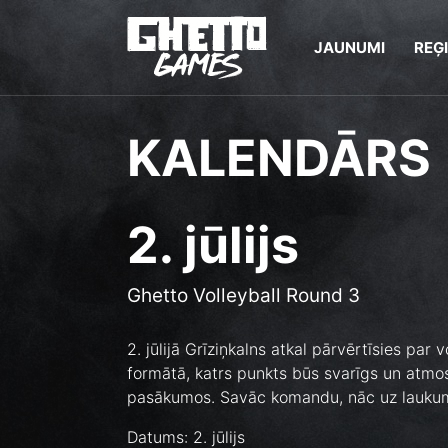
JAUNUMI
REĢ
KALENDĀRS
2. jūlijs
Ghetto Volleyball Round 3
2. jūlijā Grīziņkalns atkal pārvērtīsies pa
formātā, katrs punkts būs svarīgs un atmo
pasākumos. Savāc komandu, nāc uz laukuma 
Datums: 2. jūlijs