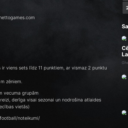
.ghettogames.com
Sa
Cē
La
Ghe
 ir viens sets līdz 11 punktiem, ar vismaz 2 punktu
 m zēniem.
ām vecuma grupām
eizi, derīga visai sezonai un nodrošina atlaides
ecības vietās)
/football/noteikumi/