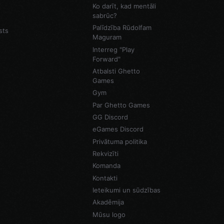
Ko darīt, kad mentāli
sabrūc?
Palīdzība Rūdolfam
sts
Maguram
Interreg "Play
Forward"
Atbalsti Ghetto
Games
Gym
Par Ghetto Games
GG Discord
eGames Discord
Privātuma politika
Rekvizīti
Komanda
Kontakti
Ieteikumi un sūdzības
Akadēmija
Mūsu logo