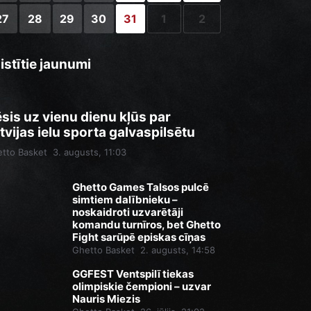
27
28
29
30
31
1
2
istītie jaunumi
sis uz vienu dienu kļūs par
tvijas ielu sporta galvaspilsētu
tto Basket
3. augusts, 11:03
Ghetto Games Talsos pulcē
simtiem dalībnieku –
noskaidroti uzvarētāji
komandu turnīros, bet Ghetto
Fight sarūpē episkas cīņas
Ghetto Basket
2. augusts, 14:58
GGFEST Ventspilī tiekas
olimpiskie čempioni – uzvar
Nauris Miezis