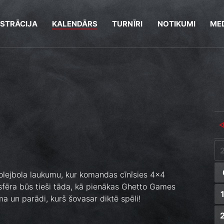
ISTRĀCIJA
KALENDĀRS
TURNĪRI
NOTIKUMI
MED
r volejbola laukumu, kur komandas cīnīsies 4x4
sfēra būs tieši tāda, kā pienākas Ghetto Games
un parādi, kurš šovasar diktē spēli!