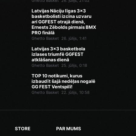
Ghetto Basket
26. jūlijs, 21:02
Latvijas Nāciju līgas 3x3
basketbolisti izcīna uzvaru
arī GGFEST otrajā dienā,
Ernests Zēbolds pirmais BMX
PRO finālā
Ghetto Basket
26. jūlijs, 1:41
Latvijas 3x3 basketbola
izlases triumfē GGFEST
atklāšanas dienā
Ghetto Basket
25. jūlijs, 0:18
TOP 10 notikumi, kurus
izbaudīt šajā nedēļas nogalē
GG FEST Ventspilī!
Ghetto Basket
22. jūlijs, 10:58
STORE
PAR MUMS