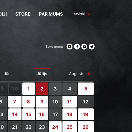
IJI
STORE
PAR MUMS
Latviski
Seko mums
Jūnijs
Jūlijs
Augusts
29
30
1
2
3
4
5
6
7
8
9
10
11
12
13
14
15
16
17
18
19
20
21
22
23
24
25
26