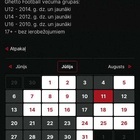
Ghetto Football vecuma grupas:
U12 - 2014. g. dz. un jaunāki
U14 - 2012. g. dz. un jaunāki
U16 - 2010. g. dz. un jaunāki
17+ - bez ierobežojumiem
Atpakaļ
Jūnijs
Jūlijs
Augusts
29
30
1
2
3
4
5
6
7
8
9
10
11
12
13
14
15
16
17
18
19
20
21
22
23
24
25
26
27
28
29
30
31
1
2