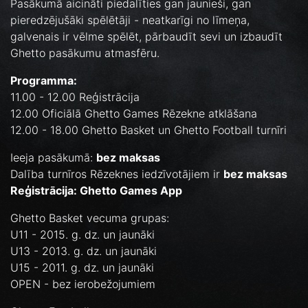
Pasākumā aicināti piedalīties gan jaunieši, gan
pieredzējušāki spēlētāji - neatkarīgi no līmeņa,
galvenais ir vēlme spēlēt, pārbaudīt sevi un izbaudīt
Ghetto pasākumu atmasfēru.
Programma:
11.00 - 12.00 Reģistrācija
12.00 Oficiālā Ghetto Games Rēzekne atklāšana
12.00 - 18.00 Ghetto Basket un Ghetto Football turnīri
Ieeja pasākumā:
bez maksas
Dalība turnīros Rēzeknes iedzīvotājiem ir
bez maksas
Reģistrācija: Ghetto Games App
Ghetto Basket vecuma grupas:
U11 - 2015. g. dz. un jaunāki
U13 - 2013. g. dz. un jaunāki
U15 - 2011. g. dz. un jaunāki
OPEN - bez ierobežojumiem