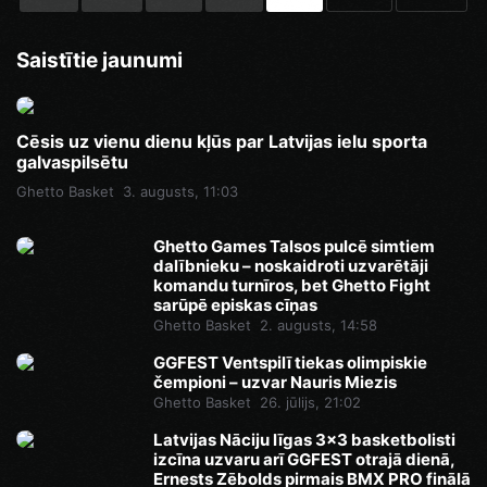
Saistītie jaunumi
Cēsis uz vienu dienu kļūs par Latvijas ielu sporta
galvaspilsētu
Ghetto Basket
3. augusts, 11:03
Ghetto Games Talsos pulcē simtiem
dalībnieku – noskaidroti uzvarētāji
komandu turnīros, bet Ghetto Fight
sarūpē episkas cīņas
Ghetto Basket
2. augusts, 14:58
GGFEST Ventspilī tiekas olimpiskie
čempioni – uzvar Nauris Miezis
Ghetto Basket
26. jūlijs, 21:02
Latvijas Nāciju līgas 3x3 basketbolisti
izcīna uzvaru arī GGFEST otrajā dienā,
Ernests Zēbolds pirmais BMX PRO finālā