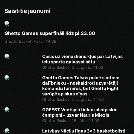
Saistītie jaunumi
Ghetto Games superfināli līdz pl.23.00
Ghetto Basket
Vakar, 14:39
Cēsis uz vienu dienu kļūs par Latvijas
ielu sporta galvaspilsētu
Ghetto Basket
3. augusts, 11:03
Ghetto Games Talsos pulcē simtiem
dalībnieku – noskaidroti uzvarētāji
komandu turnīros, bet Ghetto Fight
sarūpē episkas cīņas
Ghetto Basket
2. augusts, 14:58
GGFEST Ventspilī tiekas olimpiskie
čempioni – uzvar Nauris Miezis
Ghetto Basket
26. jūlijs, 21:02
Latvijas Nāciju līgas 3x3 basketbolisti