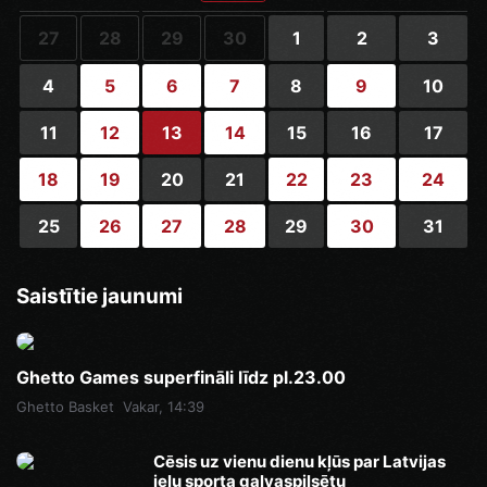
27
28
29
30
1
2
3
4
5
6
7
8
9
10
11
12
13
14
15
16
17
18
19
20
21
22
23
24
25
26
27
28
29
30
31
Saistītie jaunumi
Ghetto Games superfināli līdz pl.23.00
Ghetto Basket
Vakar, 14:39
Cēsis uz vienu dienu kļūs par Latvijas
ielu sporta galvaspilsētu