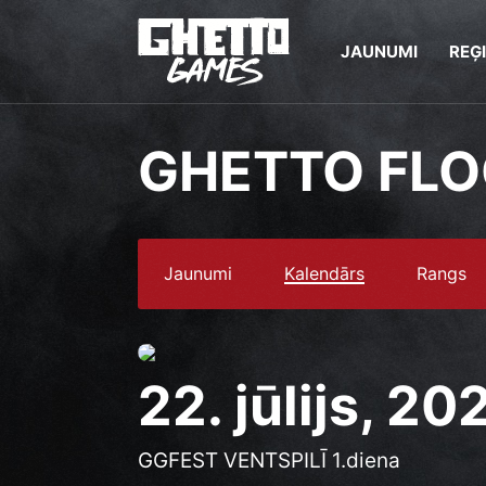
JAUNUMI
REĢ
GHETTO FL
Jaunumi
Kalendārs
Rangs
22. jūlijs, 20
GGFEST VENTSPILĪ 1.diena