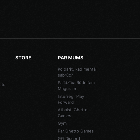
STORE
PAR MUMS
Ko darīt, kad mentāli
sabrūc?
Palīdzība Rūdolfam
sts
Maguram
Interreg "Play
Forward"
Atbalsti Ghetto
Games
Gym
Par Ghetto Games
GG Discord