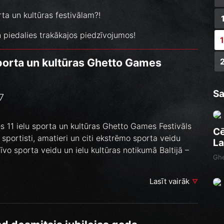
rta un kultūras festivālam?!
un piedalies trakākajos piedzīvojumos!
 sporta un kultūras Ghetto Games
Sa
7
sies 11 ielu sporta un kultūras Ghetto Games Festivāls
Cē
portisti, amatieri un citi ekstrēmo sporta veidu
La
natīvo sporta veidu un ielu kultūras notikumā Baltijā –
Ghe
Lasīt vairāk