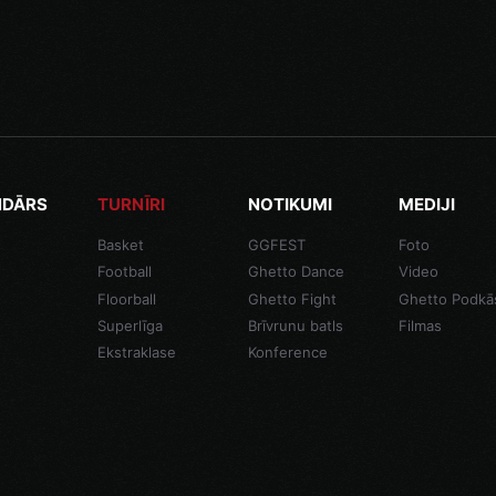
NDĀRS
TURNĪRI
NOTIKUMI
MEDIJI
Basket
GGFEST
Foto
Football
Ghetto Dance
Video
Floorball
Ghetto Fight
Ghetto Podkā
Superlīga
Brīvrunu batls
Filmas
Ekstraklase
Konference