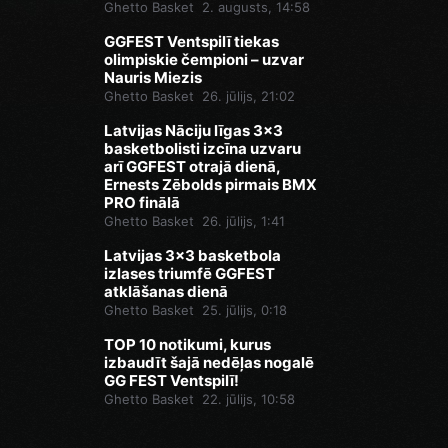
Ghetto Basket
2. augusts, 14:58
GGFEST Ventspilī tiekas
olimpiskie čempioni – uzvar
Nauris Miezis
Ghetto Basket
26. jūlijs, 21:02
Latvijas Nāciju līgas 3x3
basketbolisti izcīna uzvaru
arī GGFEST otrajā dienā,
Ernests Zēbolds pirmais BMX
PRO finālā
Ghetto Basket
26. jūlijs, 1:41
Latvijas 3x3 basketbola
izlases triumfē GGFEST
atklāšanas dienā
Ghetto Basket
25. jūlijs, 0:18
TOP 10 notikumi, kurus
izbaudīt šajā nedēļas nogalē
GG FEST Ventspilī!
Ghetto Basket
22. jūlijs, 10:58