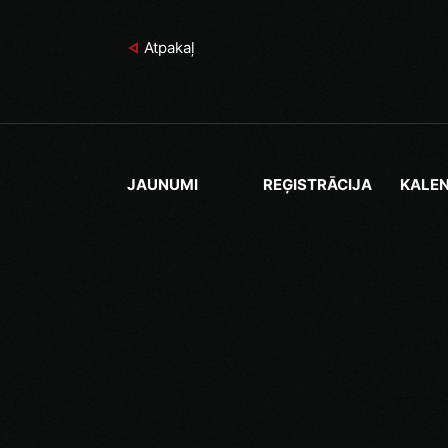
Atpakaļ
JAUNUMI
REĢISTRĀCIJA
KALE