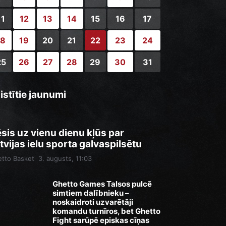
11
12
13
14
15
16
17
18
19
20
21
22
23
24
25
26
27
28
29
30
31
istītie jaunumi
sis uz vienu dienu kļūs par
tvijas ielu sporta galvaspilsētu
tto Basket
3. augusts, 11:03
Ghetto Games Talsos pulcē
simtiem dalībnieku –
noskaidroti uzvarētāji
komandu turnīros, bet Ghetto
Fight sarūpē episkas cīņas