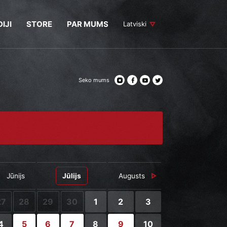
IJI
STORE
PAR MUMS
Latviski
Seko mums
Jūnijs
Jūlijs
Augusts
27
28
29
30
1
2
3
4
5
6
7
8
9
10