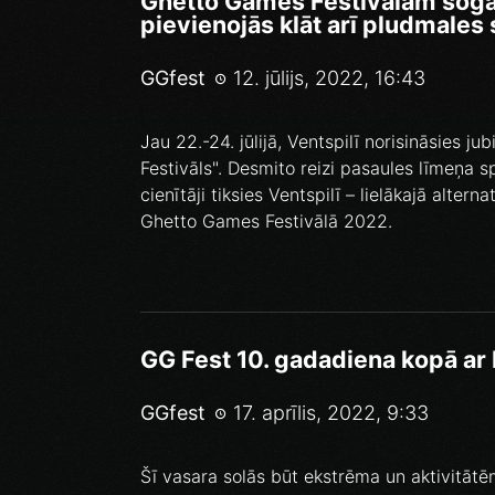
Ghetto Games Festivālam šogad
pievienojās klāt arī pludmales 
GGfest
12. jūlijs, 2022, 16:43
Jau 22.-24. jūlijā, Ventspilī norisināsies j
Festivāls". Desmito reizi pasaules līmeņa s
cienītāji tiksies Ventspilī – lielākajā alter
Ghetto Games Festivālā 2022.
GG Fest 10. gadadiena kopā ar 
GGfest
17. aprīlis, 2022, 9:33
Šī vasara solās būt ekstrēma un aktivitā