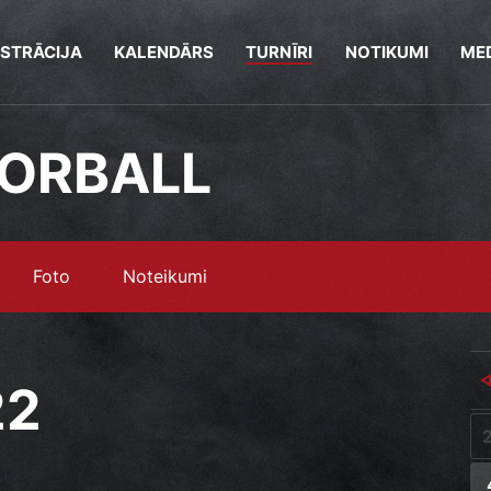
ISTRĀCIJA
KALENDĀRS
TURNĪRI
NOTIKUMI
MED
OORBALL
Foto
Noteikumi
22