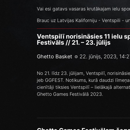
Vai esi gatavs vasaras krutākajam ielu spo
Brauc uz Latvijas Kaliforniju - Ventspili - 
Ventspilī norisināsies 11 ielu
Festivāls // 21. – 23. jūlijs
Ghetto Basket
22. jūnijs, 2023, 14:2
No 21. līdz 23. jūlijam, Ventspilī, norisinā
jeb GGFEST. Notikums, kurā daudzi līmeņa s
cienītāji tiksies Ventspilī – lielākajā alter
Ghetto Games Festivālā 2023.