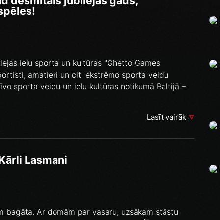
 desmitais jubilejas gads,
spēles!
ubilejas ielu sporta un kultūras "Ghetto Games
portisti, amatieri un citi ekstrēmo sporta veidu
natīvo sporta veidu un ielu kultūras notikumā Baltijā –
Lasīt vairāk
Kārli Lasmani
tēm bagāta. Ar domām par vasaru, uzsākam stāstu