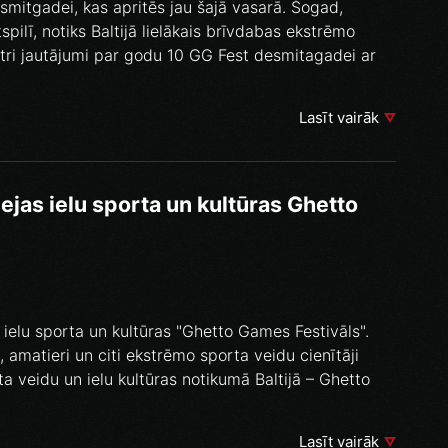
mitgadei, kas apritēs jau šajā vasarā. Šogad,
spilī, notiks Baltijā lielākais brīvdabas ekstrēmo
ātri jautājumi par godu 10 GG Fest desmitagadei ar
Lasīt vairāk
lejas ielu sporta un kultūras Ghetto
as ielu sporta un kultūras "Ghetto Games Festivāls".
, amatieri un citi ekstrēmo sporta veidu cienītāji
rta veidu un ielu kultūras notikumā Baltijā – Ghetto
Lasīt vairāk