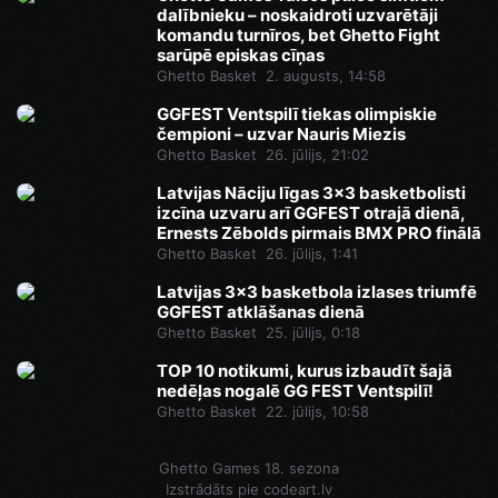
dalībnieku – noskaidroti uzvarētāji
komandu turnīros, bet Ghetto Fight
sarūpē episkas cīņas
Ghetto Basket
2. augusts, 14:58
GGFEST Ventspilī tiekas olimpiskie
čempioni – uzvar Nauris Miezis
Ghetto Basket
26. jūlijs, 21:02
Latvijas Nāciju līgas 3x3 basketbolisti
izcīna uzvaru arī GGFEST otrajā dienā,
Ernests Zēbolds pirmais BMX PRO finālā
Ghetto Basket
26. jūlijs, 1:41
Latvijas 3x3 basketbola izlases triumfē
GGFEST atklāšanas dienā
Ghetto Basket
25. jūlijs, 0:18
TOP 10 notikumi, kurus izbaudīt šajā
nedēļas nogalē GG FEST Ventspilī!
Ghetto Basket
22. jūlijs, 10:58
Ghetto Games 18. sezona
Izstrādāts pie
codeart.lv