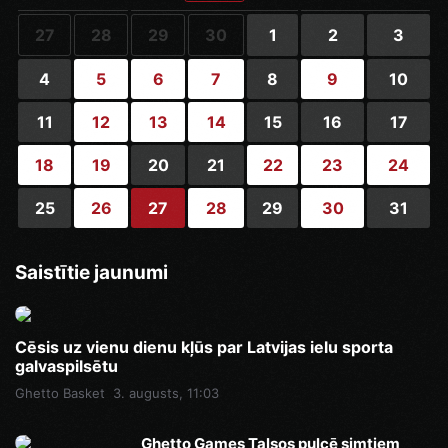
27
28
29
30
1
2
3
4
5
6
7
8
9
10
11
12
13
14
15
16
17
18
19
20
21
22
23
24
25
26
27
28
29
30
31
Saistītie jaunumi
Cēsis uz vienu dienu kļūs par Latvijas ielu sporta
galvaspilsētu
Ghetto Basket
3. augusts, 11:03
Ghetto Games Talsos pulcē simtiem